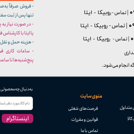
- فروش صرفاً به‌ص
| تماس - ر
وبیکا - ایتا
تنها پس از ثبت سف
- در صورت نیاز به 
| تماس - ر
وبیکا - ایتا
یا ایتا با کارشناس فروش شما
| تماس - ر
وبیکا - ایتا
- هزینه حمل و نقل 
داری
پنج‌شنبه‌ها تا ساعت :۳۰​​​​​​​
ه انجام می‌شود.
به دنبال چه محصولی
منوی سایت
 متداول
فرصت‌های شغلی
اینستاگرام
کالا
قوانین و مقررات
تماس با ما