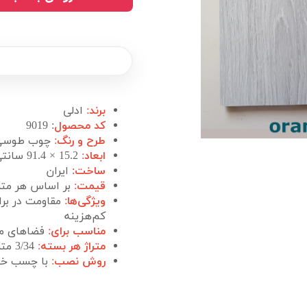
برند
:
ادلی
کد محصول
: 9019
طرح و رنگ
:
چوب طوسی
ابعاد
:
15.2 × 91.4 سانتی‌متر
ساخت
:
ایران
قیمت
:
بر اساس هر متر
ویژگی‌ها
:
مقاومت در بر
کم‌هزینه
مناسب برای
:
فضاهای مس
متراژ هر بسته
:
3/34 متر مربع
روش نصب
:
با چسب خمیری