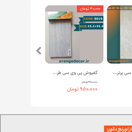
۴۰,۰۰۰ تومان
کفپوش پی وی سی پرتردد ادارای و تجاری طرح سنگ طوسی 5018 [انبار تهران]
کفپوش‌ پی وی سی طرح چوب طوسی ادلی کد 9019 [انبار تهران]
۹۹۰,۰۰۰ تومان
۹۵۰,۰۰۰ تومان
 اورنج دکور: