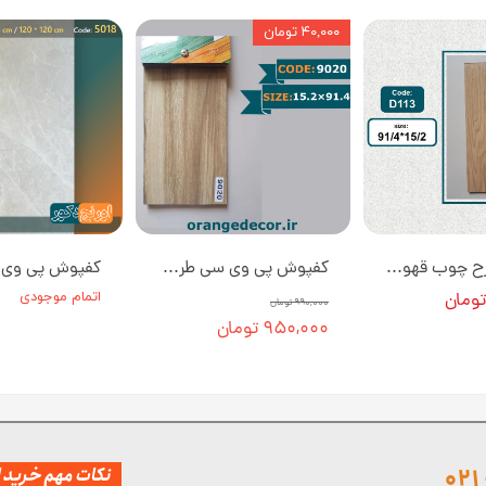
۴۰,۰۰۰ تومان
کفپوش طرح چوب قهوه ای روشن برند داچ کد D113 [انبار مشهد]
کفپوش‌ پی وی سی طرح چوب ادلی کد 9020 [انبار تهران]
اتمام موجودی
۹۹۰,۰۰۰ تومان
۹۵۰,۰۰۰ تومان
نکات مهم خرید از