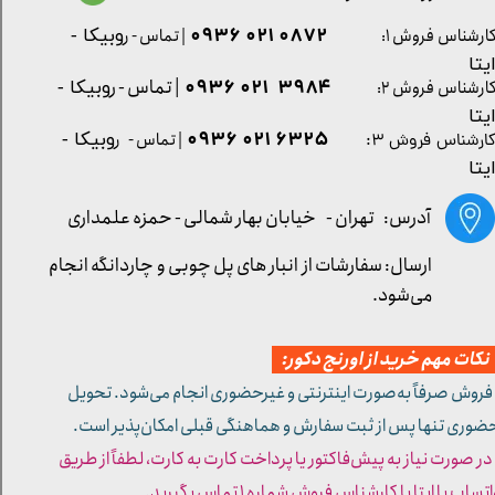
0872 021 0936
ارشناس فروش ۱:
| تماس - ر
وبیکا -
یتا
| تماس - ر
۳۹۸۴ ۰۲۱ ۰۹۳۶
ارشناس فروش ۲:
وبیکا -
یتا
۶۳۲۵ ۰۲۱ ۰۹۳۶
| تماس - ر
وبیکا -
ارشناس فروش ۳:
یتا
آدرس: تهران -
خیابان بهار شمالی - حمزه علمداری
ارسال: سفارشات از انبار های پل چوبی و چاردانگه انجام
می‌شود.
کات مهم خرید از اورنج دکور:
 فروش صرفاً به‌صورت اینترنتی و غیرحضوری انجام می‌شود. تحویل
ضوری تنها پس از ثبت سفارش و هماهنگی قبلی امکان‌پذیر است.
 در صورت نیاز به پیش‌فاکتور یا پرداخت کارت به کارت، لطفاً از طریق
تساپ یا ایتا با کارشناس فروش شماره ۱ تماس بگیرید.