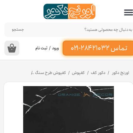
حساب کاربری من
تغییر گذر واژه
جستجو
سفارشات
ورود
/
ثبت نام
۰
خروج از حساب کاربری
اورنج دکور
دکور کف
کفپوش
کفپوش طرح سنگ
کفپوش پی وی سی طرح ماربل