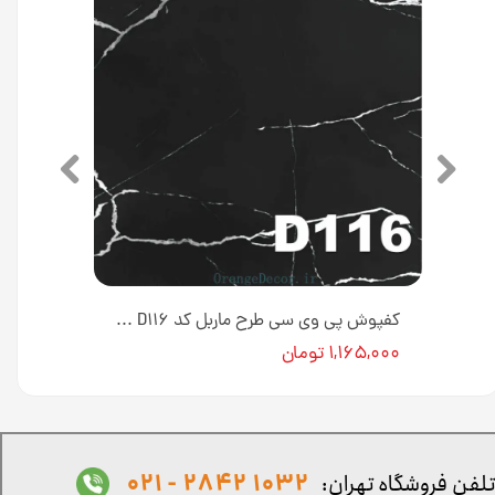
کفپوش پی وی سی طرح ماربل کد D78 [انبار تهران]
کفپوش پی وی سی طرح ماربل کد D۱۱۶ [انبار تهران]
۱,۱۶۵,۰۰۰ تومان
1032 2842 - 021
لفن فروشگاه تهران: