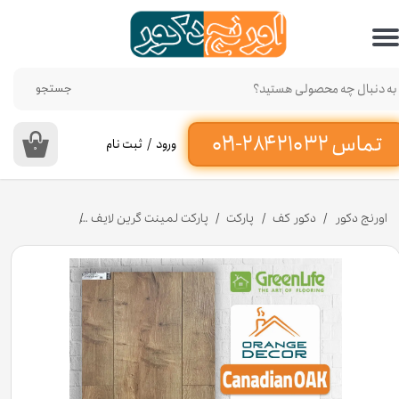
حساب کاربری من
تغییر گذر واژه
جستجو
سفارشات
ورود
/
ثبت نام
۰
خروج از حساب کاربری
اورنج دکور
دکور کف
پارکت
پارکت لمینت گرین لایف
پارکت لمینت شیار