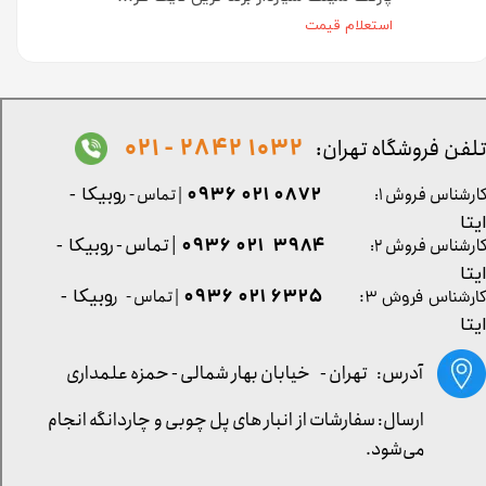
استعلام قیمت
1032 2842 - 021
لفن فروشگاه تهران:
0872 021 0936
ارشناس فروش ۱:
| تماس - ر
وبیکا -
یتا
| تماس - ر
۳۹۸۴ ۰۲۱ ۰۹۳۶
ارشناس فروش ۲:
وبیکا -
یتا
۶۳۲۵ ۰۲۱ ۰۹۳۶
| تماس - ر
وبیکا -
ارشناس فروش ۳:
یتا
آدرس: تهران -
خیابان بهار شمالی - حمزه علمداری
ارسال: سفارشات از انبار های پل چوبی و چاردانگه انجام
می‌شود.