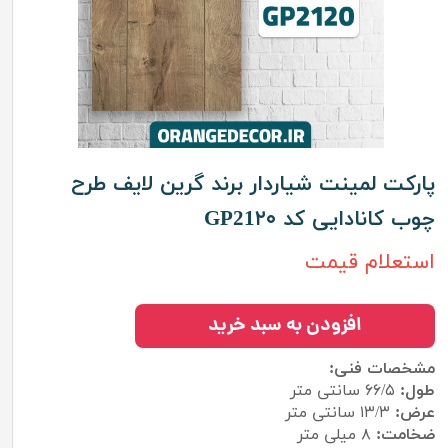
پارکت لمینت شیاردار برند گرین لایف طرح
چوب کانادایی کد GP21۲۰
استعلام قیمت
افزودن به سبد خرید
مشخصات فنی:
طول:
۶۶/۵ سانتی متر
عرض:
۱۳/۳ سانتی متر
ضخامت:
۸ میلی متر