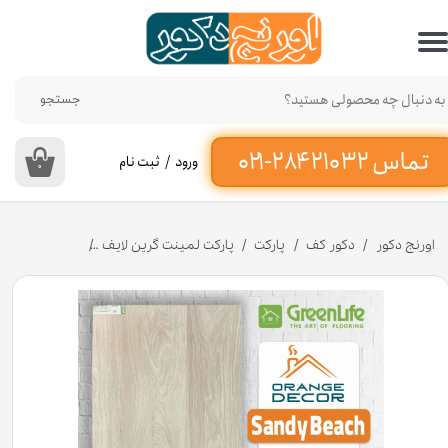
حساب کاربری من
تغییر گذر واژه
جستجو
سفارشات
ورود
/
ثبت نام
۰
خروج از حساب کاربری
اورنج دکور
دکور کف
پارکت
پارکت لمینت گرین لایف
پارکت لمینت بدو