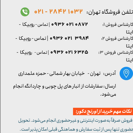
1032 2842 - 021
لفن فروشگاه تهران:
0872 021 0936
ارشناس فروش ۱:
| تماس - ر
وبیکا -
یتا
| تماس - ر
۳۹۸۴ ۰۲۱ ۰۹۳۶
ارشناس فروش ۲:
وبیکا -
یتا
۶۳۲۵ ۰۲۱ ۰۹۳۶
| تماس - ر
وبیکا -
ارشناس فروش ۳:
یتا
آدرس: تهران -
خیابان بهار شمالی - حمزه علمداری
ارسال: سفارشات از انبار های پل چوبی و چاردانگه انجام
می‌شود.
کات مهم خرید از اورنج دکور:
 فروش صرفاً به‌صورت اینترنتی و غیرحضوری انجام می‌شود. تحویل
ضوری تنها پس از ثبت سفارش و هماهنگی قبلی امکان‌پذیر است.