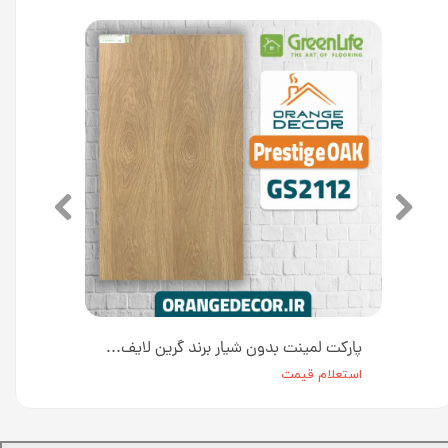
پارکت لمینت بدون شیار برند گرین لایف طرح چوب نراد کد GS21۰۲
پارکت لمینت بدون شیار برند گرین لایف طرح چوب راسته کد GS2112
استعلام قیمت