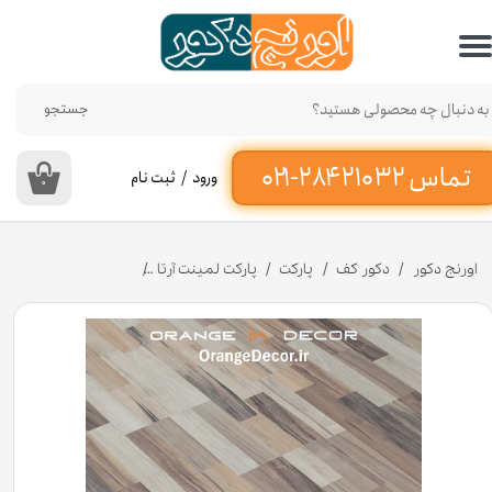
حساب کاربری من
تغییر گذر واژه
جستجو
سفارشات
ورود
/
ثبت نام
۰
خروج از حساب کاربری
اورنج دکور
دکور کف
پارکت
پارکت لمینت آرتا
پارکت لمینت آرتا (Arta) کد 785 مدل پاپلار