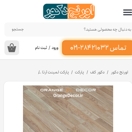
حساب کاربری من
تغییر گذر واژه
جستجو
سفارشات
ورود
/
ثبت نام
۰
خروج از حساب کاربری
اورنج دکور
دکور کف
پارکت
پارکت لمینت آرتا
پارکت لمینت آرتا (Arta) کد 735 مدل ویوا