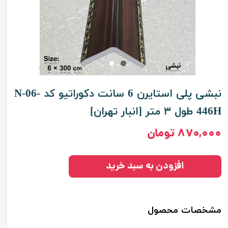
نبشی پلی استایرن 6 سانت دکوراتیو کد N-06-
446H طول ۳ متر [انبار تهران]
۸۷۰,۰۰۰ تومان
افزودن به سبد خرید
مشخصات محصول