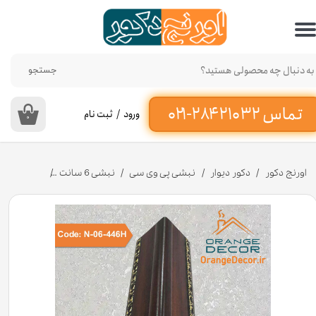
حساب کاربری من
تغییر گذر واژه
جستجو
سفارشات
ورود
/
ثبت نام
۰
خروج از حساب کاربری
اورنج دکور
دکور دیوار
نبشی پی وی سی
نبشی 6 سانت
نبشی پلی استایرن 6 سانت دکوراتیو کد -446H