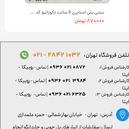
نبشی پلی استایرن 6 سانت دکوراتیو کد N-06-18H طول ۳ متر [انبار تهران]
نبشی پلی استایرن 6 سانت دکوراتیو کد N-06-1H طول ۳ متر [انبار تهران]
۸۷۰,۰۰۰ تومان
1032 2842 - 021
لفن فروشگاه تهران:
0872 021 0936
ارشناس فروش ۱:
| تماس - ر
وبیکا -
یتا
| تماس - ر
۳۹۸۴ ۰۲۱ ۰۹۳۶
ارشناس فروش ۲:
وبیکا -
یتا
۶۳۲۵ ۰۲۱ ۰۹۳۶
| تماس - ر
وبیکا -
ارشناس فروش ۳:
یتا
آدرس: تهران -
خیابان بهار شمالی - حمزه علمداری
ارسال: سفارشات از انبار های پل چوبی و چاردانگه انجام