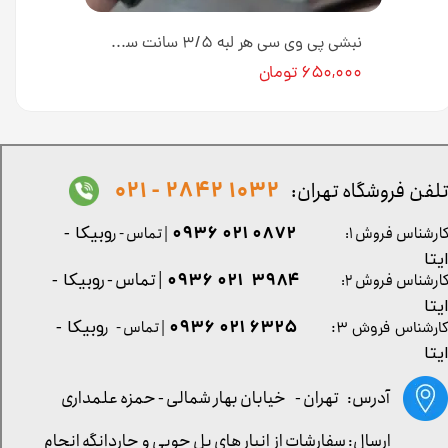
نبشی پلی استایرن 4 سانت دکوراتیو کد N-04-1 طول ۳ متر [انبار تهران]
نبشی پی وی سی هر لبه ۳/۵ سانت سفید طلایی کد N-04-228H طول ۳ متر [انبار تهران]
۶۵۰,۰۰۰ تومان
1032 2842 - 021
لفن فروشگاه تهران:
0872 021 0936
ارشناس فروش ۱:
| تماس - ر
وبیکا -
یتا
| تماس - ر
۳۹۸۴ ۰۲۱ ۰۹۳۶
ارشناس فروش ۲:
وبیکا -
یتا
۶۳۲۵ ۰۲۱ ۰۹۳۶
| تماس - ر
وبیکا -
ارشناس فروش ۳:
یتا
آدرس: تهران -
خیابان بهار شمالی - حمزه علمداری
ارسال: سفارشات از انبار های پل چوبی و چاردانگه انجام