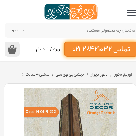
حساب کاربری من
تغییر گذر واژه
جستجو
سفارشات
ورود
/
ثبت نام
۰
خروج از حساب کاربری
اورنج دکور
دکور دیوار
نبشی پی وی سی
نبشی 4 سانت
نبشی پلی استایرن 4 سانت دکوراتیو کد -R-232