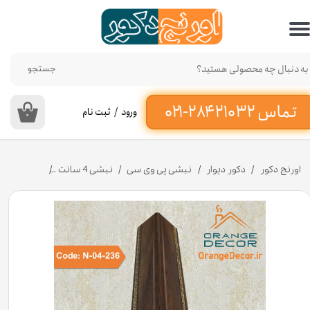
حساب کاربری من
تغییر گذر واژه
جستجو
سفارشات
ورود
/
ثبت نام
۰
خروج از حساب کاربری
اورنج دکور
دکور دیوار
نبشی پی وی سی
نبشی 4 سانت
نبشی پلی استایرن 4 سانت دکوراتیو کد 4-236