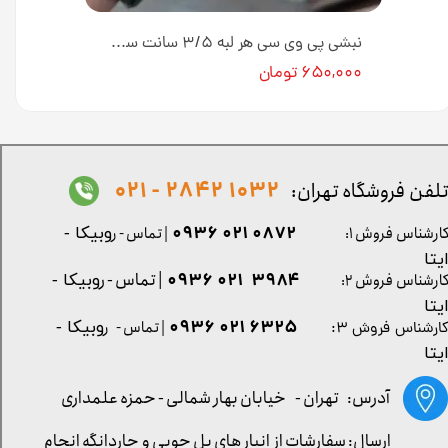
نبشی پلی استایرن 4 سانت دکوراتیو کد N-04-1 طول ۳ متر [انبار تهران]
نبشی پی وی سی هر لبه ۳/۵ سانت سفید طلایی کد N-04-228H طول ۳ متر [انبار تهران]
۶۵۰,۰۰۰ تومان
1032 2842 - 021
لفن فروشگاه تهران:
0872 021 0936
ارشناس فروش ۱:
| تماس - ر
وبیکا -
یتا
| تماس - ر
۳۹۸۴ ۰۲۱ ۰۹۳۶
ارشناس فروش ۲:
وبیکا -
یتا
۶۳۲۵ ۰۲۱ ۰۹۳۶
| تماس - ر
وبیکا -
ارشناس فروش ۳:
یتا
آدرس: تهران -
خیابان بهار شمالی - حمزه علمداری
ارسال: سفارشات از انبار های پل چوبی و چاردانگه انجام