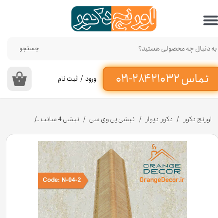
حساب کاربری من
تغییر گذر واژه
جستجو
سفارشات
ورود
/
ثبت نام
۰
خروج از حساب کاربری
اورنج دکور
دکور دیوار
نبشی پی وی سی
نبشی 4 سانت
نبشی پلی استایرن 4 سانت دکوراتیو کد 04-1