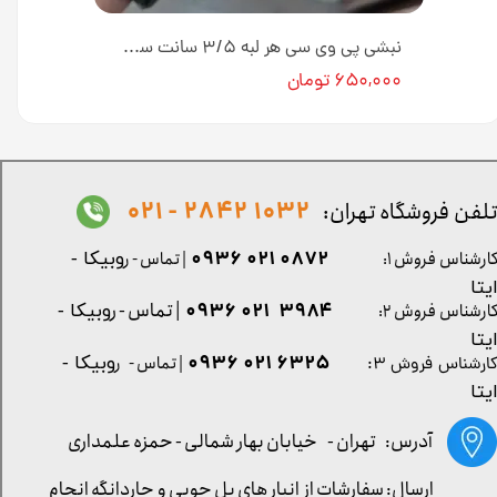
نبشی پلی استایرن 4 سانت دکوراتیو کد N-04-1 طول ۳ متر [انبار تهران]
نبشی پی وی سی هر لبه ۳/۵ سانت سفید طلایی کد N-04-228H طول ۳ متر [انبار تهران]
۶۵۰,۰۰۰ تومان
1032 2842 - 021
لفن فروشگاه تهران:
0872 021 0936
ارشناس فروش ۱:
| تماس - ر
وبیکا -
یتا
| تماس - ر
۳۹۸۴ ۰۲۱ ۰۹۳۶
ارشناس فروش ۲:
وبیکا -
یتا
۶۳۲۵ ۰۲۱ ۰۹۳۶
| تماس - ر
وبیکا -
ارشناس فروش ۳:
یتا
آدرس: تهران -
خیابان بهار شمالی - حمزه علمداری
ارسال: سفارشات از انبار های پل چوبی و چاردانگه انجام