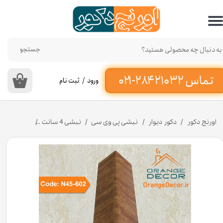
حساب کاربری من
تغییر گذر واژه
جستجو
سفارشات
ورود
/
ثبت نام
۰
خروج از حساب کاربری
اورنج دکور
دکور دیوار
نبشی پی وی سی
نبشی 4 سانت
نبشی پلی استایرن 4.5 سانت کد N45-602