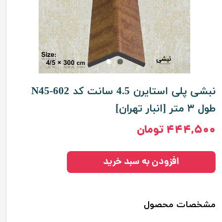
نبشی پلی استایرن 4.5 سانت کد N45-602
طول ۳ متر [انبار تهران]
۴۴۴,۵۰۰ تومان
افزودن به سبد خرید
مشخصات محصول