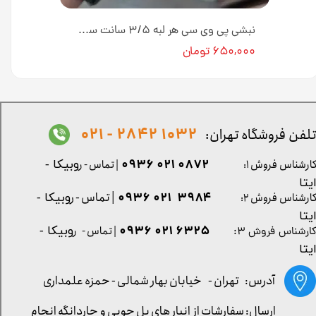
نبشی پلی استایرن 4.5 سانت کد N45-1 طول ۳ متر [انبار تهران]
نبشی پی وی سی هر لبه ۳/۵ سانت سفید طلایی کد N-04-228H طول ۳ متر [انبار تهران]
۶۵۰,۰۰۰ تومان
1032 2842 - 021
لفن فروشگاه تهران:
0872 021 0936
ارشناس فروش ۱:
| تماس - ر
وبیکا -
یتا
| تماس - ر
۳۹۸۴ ۰۲۱ ۰۹۳۶
ارشناس فروش ۲:
وبیکا -
یتا
۶۳۲۵ ۰۲۱ ۰۹۳۶
| تماس - ر
وبیکا -
ارشناس فروش ۳:
یتا
آدرس: تهران -
خیابان بهار شمالی - حمزه علمداری
ارسال: سفارشات از انبار های پل چوبی و چاردانگه انجام