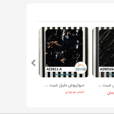
دیوارپوش ماربل شیت کد AZ90526-A [انبار تهران]
دیوارپوش ماربل شیت کد AZ2811-A [انبار تهران]
اتمام موجودی