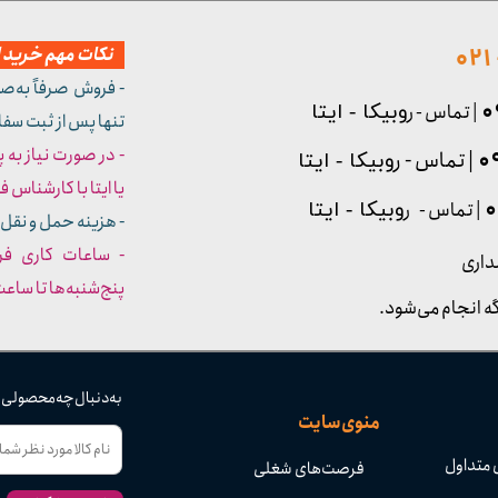
نکات مهم خرید از
- فروش صرفاً به‌ص
| تماس - ر
وبیکا - ایتا
تنها پس از ثبت سف
- در صورت نیاز به 
| تماس - ر
وبیکا - ایتا
یا ایتا با کارشناس فروش شما
| تماس - ر
وبیکا - ایتا
- هزینه حمل و نقل 
داری
پنج‌شنبه‌ها تا ساعت :۳۰​​​​​​​
ه انجام می‌شود.
به دنبال چه محصولی
منوی سایت
 متداول
فرصت‌های شغلی