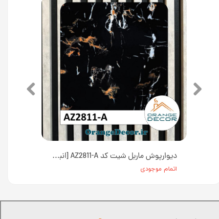
دیوارپوش ماربل شیت کد AZ90526-A [انبار تهران]
دیوارپوش ماربل شیت کد AZ2811-A [انبار تهران]
اتمام موجودی