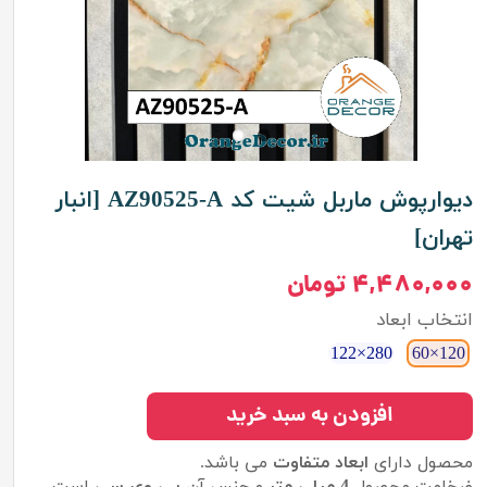
دیوارپوش ماربل شیت کد AZ90525-A [انبار
تهران]
۴,۴۸۰,۰۰۰ تومان
انتخاب ابعاد
280×122
120×60
افزودن به سبد خرید
محصول دارای
ابعاد متفاوت
می باشد.
ضخامت محصول
4 میلی متر
و جنس آن
پی وی سی
است.