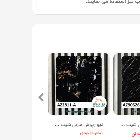
دیوارپوش ماربل شیت کد AZ90526-A [انبار تهران]
دیوارپوش ماربل شیت کد AZ2811-A [انبار تهران]
اتمام موجودی