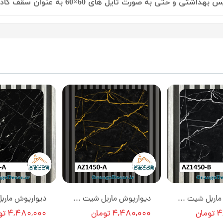
 تایل های 60×60 به عنوان سقف کاذب نیز استفاده می نمایند.
دیوارپوش ماربل شیت کد AZ1450-B [انبار تهران]
دیوارپوش ماربل شیت کد AZ1450-A [انبار تهران]
ان
۴,۴۸۰,۰۰۰ تومان
۴,۴۸۰,۰۰۰ تومان