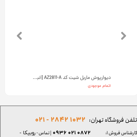
دیوارپوش ماربل شیت کد AZ90526-A [انبار تهران]
دیوارپوش ماربل شیت کد AZ2811-A [انبار تهران]
اتمام موجودی
1032 2842 - 021
لفن فروشگاه تهران:
0872 021 0936
ارشناس فروش ۱:
| تماس - ر
وبیکا -