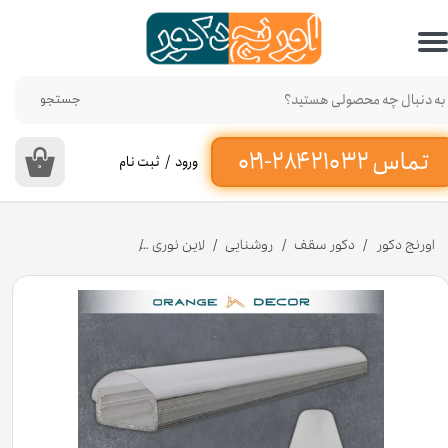
حساب کاربری من
تغییر گذر واژه
جستجو
سفارشات
ورود
/
ثبت نام
۰
خروج از حساب کاربری
اورنج دکور
دکور سقف
روشنایی
لاین نوری
پروفیل نورخطی 1/5 سانت ساده کد L1 [انبار تهران]