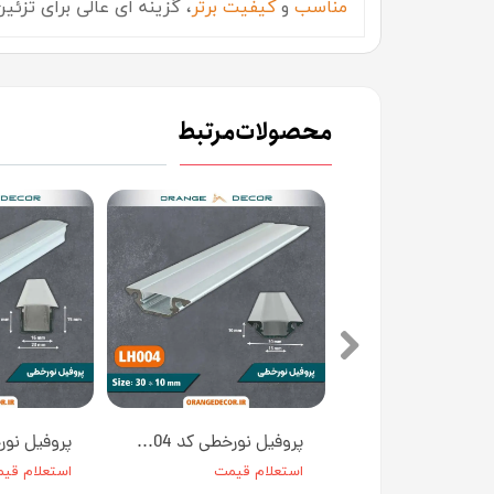
مناسب
و
کیفیت برتر
، گزینه ای عالی برای تزئ
محصولات مرتبط
پروفیل نورخطی کد LH005 [انبار تهران]
پروفیل نورخطی کد LH004 [انبار تهران]
م قیمت
استعلام قیمت
استعلام قی