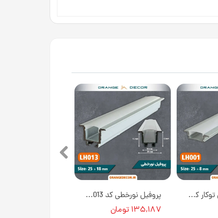
پروفیل نورخطی توکار کد LH001 [انبار تهران]
پروفیل نورخطی کد LH013 [انبار تهران]
۱۳۵,۱۸۷ تومان