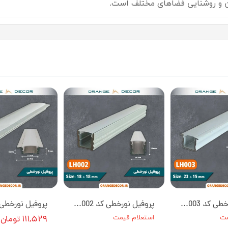
ین و روشنایی فضاهای مختلف است.
پروفیل نورخطی کد LH003 [انبار تهران]
پروفیل نورخطی کد LH002 [انبار تهران]
مت
استعلام قیمت
۱۱۱,۵۲۹ تومان