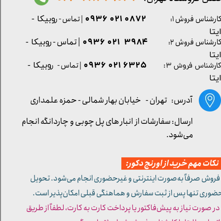
0872 021 0936
ارشناس فروش ۱:
| تماس - ر
وبیکا -
یتا
| تماس - ر
۳۹۸۴ ۰۲۱ ۰۹۳۶
ارشناس فروش ۲:
وبیکا -
یتا
۶۳۲۵ ۰۲۱ ۰۹۳۶
| تماس - ر
وبیکا -
ارشناس فروش ۳:
یتا
آدرس: تهران -
خیابان بهار شمالی - حمزه علمداری
ارسال: سفارشات از انبار های پل چوبی و چاردانگه انجام
می‌شود.
کات مهم خرید از اورنج دکور:
 فروش صرفاً به‌صورت اینترنتی و غیرحضوری انجام می‌شود. تحویل
ضوری تنها پس از ثبت سفارش و هماهنگی قبلی امکان‌پذیر است.
 در صورت نیاز به پیش‌فاکتور یا پرداخت کارت به کارت، لطفاً از طریق