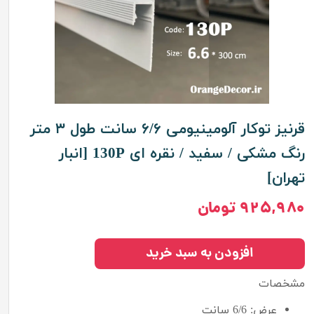
قرنیز توکار آلومینیومی ۶/۶ سانت طول ۳ متر
رنگ مشکی / سفید / نقره ای 130P [انبار
تهران]
۹۲۵,۹۸۰ تومان
افزودن به سبد خرید
مشخصات
عرض: 6/6 سانت