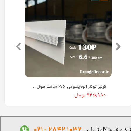
قرنیز توکار آلومینیومی 7 سانت طول ۳ متر رنگ مشکی TC40Shadow [انبار تهران]
قرنیز توکار آلومینیومی ۶/۶ سانت طول ۳ متر رنگ مشکی / سفید / نقره ای 130P [انبار تهران]
۹۲۵,۹۸۰ تومان
1032 2842 - 021
لفن فروشگاه تهران: