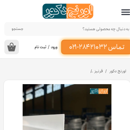
حساب کاربری من
تغییر گذر واژه
جستجو
سفارشات
ورود
/
ثبت نام
۰
خروج از حساب کاربری
اورنج دکور
قرنیز
قرنیز توکار آلومینیومی ۶/۶ سانت طول ۳ متر رنگ مشکی / سفید / نقره ای 130P [انبار تهران]