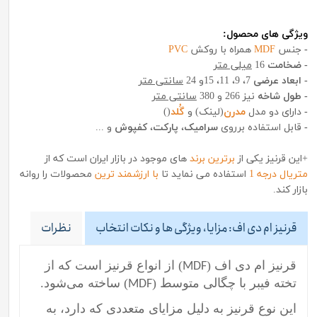
ویژگی های محصول:
-
جنس
MDF
همراه با روکش
PVC
- ضخامت
16
میلی متر
- ابعاد عرضی
7، 9، 11، 15و 24
سانتی متر
- طول شاخه
نیز 266 و 380
سانتی متر
-
دارای دو مدل
مدرن
(لینک) و
گُلد
()
-
قابل استفاده برروی
سرامیک
،
پارکت
،
کفپوش
و ...
+این قرنیز یکی از
برترین برند
های موجود در بازار ایران است که از
متریال درجه 1
استفاده می نماید تا
با ارزشمند ترین
محصولات را روانه
بازار کند.
قرنیز ام دی اف: مزایا، ویژگی ها و نکات انتخاب
نظرات
قرنیز ام دی اف (
) از انواع قرنیز است که از
MDF
تخته فیبر با چگالی متوسط (
) ساخته می‌شود.
MDF
این نوع قرنیز به دلیل مزایای متعددی که دارد، به