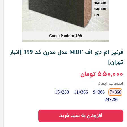
قرنیز ام دی اف MDF مدل مدرن کد 199 [انبار
تهران]
۵۵۰,۰۰۰ تومان
انتخاب ابعاد
280×15
366×11
366×9
366×7
280×24
افزودن به سبد خرید