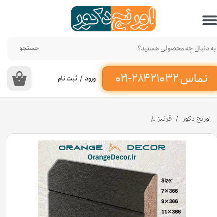
حساب کاربری من
تغییر گذر واژه
جستجو
سفارشات
ورود
/
ثبت نام
۰
خروج از حساب کاربری
اورنج دکور
قرنیز
قرنیز ام دی اف MDF مدل مدرن کد 199 [انبار تهران]