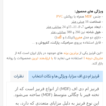
ویژگی های محصول:
-
جنس
MDF
همراه با روکش
PVC
- ضخامت
16
میلی متر
- ابعاد عرضی
7، 9، 11، 15و 24
سانتی متر
- طول شاخه
نیز 266 و 380
سانتی متر
-
دارای دو مدل
مدرن
(لینک) و
گُلد
()
-
قابل استفاده برروی
سرامیک
،
پارکت
،
کفپوش
و ...
+این قرنیز یکی از
برترین برند
های موجود در بازار ایران است که از
متریال درجه 1
استفاده می نماید تا
با ارزشمند ترین
محصولات را روانه
بازار کند.
قرنیز ام دی اف: مزایا، ویژگی ها و نکات انتخاب
نظرات
قرنیز ام دی اف (
) از انواع قرنیز است که از
MDF
تخته فیبر با چگالی متوسط (
) ساخته می‌شود.
MDF
این نوع قرنیز به دلیل مزایای متعددی که دارد، به