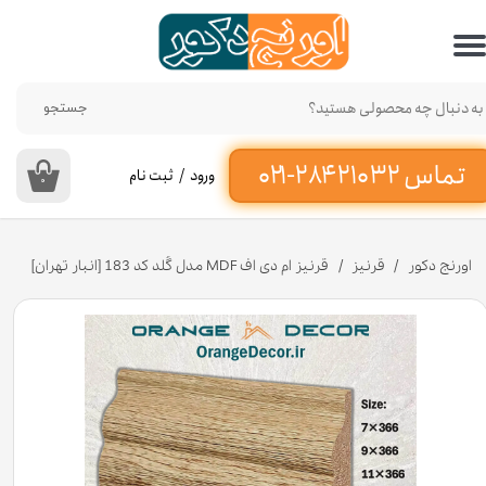
حساب کاربری من
تغییر گذر واژه
جستجو
سفارشات
ورود
/
ثبت نام
۰
خروج از حساب کاربری
اورنج دکور
قرنیز
قرنیز ام دی اف MDF مدل گُلد کد 183 [انبار تهران]