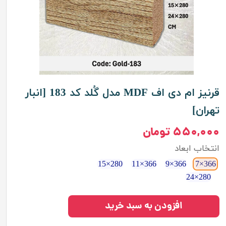
قرنیز ام دی اف MDF مدل گُلد کد 183 [انبار
تهران]
۵۵۰,۰۰۰ تومان
انتخاب ابعاد
280×15
366×11
366×9
366×7
280×24
افزودن به سبد خرید