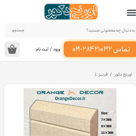
حساب کاربری من
تغییر گذر واژه
جستجو
سفارشات
ورود
/
ثبت نام
۰
خروج از حساب کاربری
اورنج دکور
قرنیز
قرنیز ام دی اف MDF مدل مدرن کد 179 [انبار تهران]