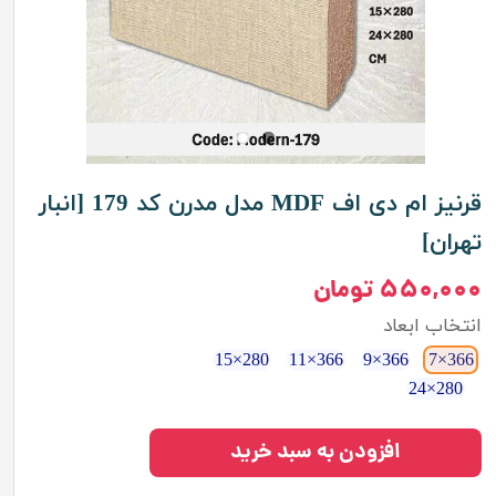
قرنیز ام دی اف MDF مدل مدرن کد 179 [انبار
تهران]
۵۵۰,۰۰۰ تومان
انتخاب ابعاد
280×15
366×11
366×9
366×7
280×24
افزودن به سبد خرید