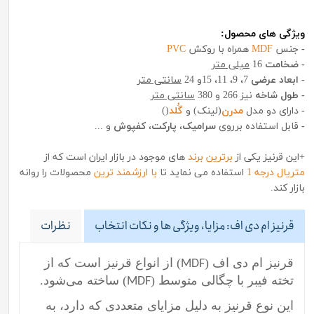
ویژگی های محصول:
-
جنس
MDF
همراه با روکش
PVC
- ضخامت
16
میلی متر
- ابعاد عرضی
7، 9، 11، 15و 24
سانتی متر
- طول شاخه
نیز 266 و 380
سانتی متر
-
دارای دو مدل
مدرن
(لینک) و
گُلد
()
-
قابل استفاده برروی
سرامیک
،
پارکت
،
کفپوش
و ...
+این قرنیز یکی از
برترین برند
های موجود در بازار ایران است که از
متریال درجه 1
استفاده می نماید تا
با ارزشمند ترین
محصولات را روانه
بازار کند.
قرنیز ام دی اف: مزایا، ویژگی ها و نکات انتخاب
نظرات
قرنیز ام دی اف (
) از انواع قرنیز است که از
MDF
تخته فیبر با چگالی متوسط (
) ساخته می‌شود.
MDF
این نوع قرنیز به دلیل مزایای متعددی که دارد، به