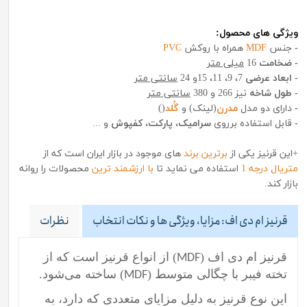
ویژگی های محصول:
-
جنس
MDF
همراه با روکش
PVC
- ضخامت
16
میلی متر
- ابعاد عرضی
7، 9، 11، 15و 24
سانتی متر
- طول شاخه
نیز 266 و 380
سانتی متر
-
دارای دو مدل
مدرن
(لینک) و
گُلد
()
-
قابل استفاده برروی
سرامیک
،
پارکت
،
کفپوش
و ...
+این قرنیز یکی از
برترین برند
های موجود در بازار ایران است که از
متریال درجه 1
استفاده می نماید تا
با ارزشمند ترین
محصولات را روانه
بازار کند.
قرنیز ام دی اف: مزایا، ویژگی ها و نکات انتخاب
نظرات
قرنیز ام دی اف (
) از انواع قرنیز است که از
MDF
تخته فیبر با چگالی متوسط (
) ساخته می‌شود.
MDF
این نوع قرنیز به دلیل مزایای متعددی که دارد، به