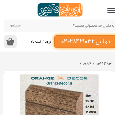
حساب کاربری من
تغییر گذر واژه
جستجو
سفارشات
ورود
/
ثبت نام
۰
خروج از حساب کاربری
اورنج دکور
قرنیز
قرنیز ام دی اف MDF مدل مدرن کد 150 [انبار تهران]