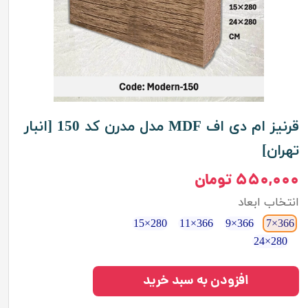
قرنیز ام دی اف MDF مدل مدرن کد 150 [انبار
تهران]
۵۵۰,۰۰۰ تومان
انتخاب ابعاد
280×15
366×11
366×9
366×7
280×24
افزودن به سبد خرید