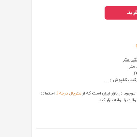
رید
تی متر
متر
()
رکت
،
کفپوش
و ...
موجود در بازار ایران است که از
متریال درجه 1
استفاده
ات را روانه بازار کند.