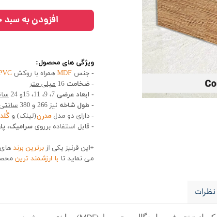
افزودن به سبد خ
ویژگی های محصول:
-
جنس
MDF
همراه با روکش
PVC
- ضخامت
16
میلی متر
- ابعاد عرضی
7، 9، 11، 15و 24
سان
- طول شاخه
نیز 266 و 380
سانتی 
-
دارای دو مدل
مدرن
(لینک) و
گُلد
-
قابل استفاده برروی
سرامیک
،
پا
+این قرنیز یکی از
برترین برند
های 
می نماید تا
با ارزشمند ترین
محصول
نظرات