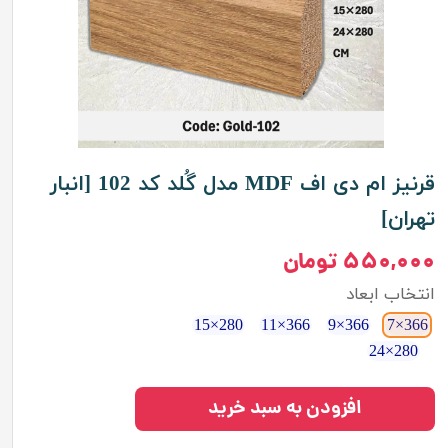
قرنیز ام دی اف MDF مدل گُلد کد 102 [انبار
تهران]
۵۵۰,۰۰۰ تومان
انتخاب ابعاد
280×15
366×11
366×9
366×7
280×24
افزودن به سبد خرید