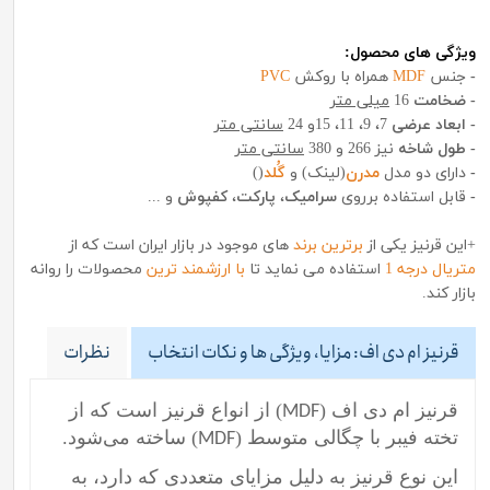
ویژگی های محصول:
-
جنس
MDF
همراه با روکش
PVC
- ضخامت
16
میلی متر
- ابعاد عرضی
7، 9، 11، 15و 24
سانتی متر
- طول شاخه
نیز 266 و 380
سانتی متر
-
دارای دو مدل
مدرن
(لینک) و
گُلد
()
-
قابل استفاده برروی
سرامیک
،
پارکت
،
کفپوش
و ...
+این قرنیز یکی از
برترین برند
های موجود در بازار ایران است که از
متریال درجه 1
استفاده می نماید تا
با ارزشمند ترین
محصولات را روانه
بازار کند.
قرنیز ام دی اف: مزایا، ویژگی ها و نکات انتخاب
نظرات
قرنیز ام دی اف (
) از انواع قرنیز است که از
MDF
تخته فیبر با چگالی متوسط (
) ساخته می‌شود.
MDF
این نوع قرنیز به دلیل مزایای متعددی که دارد، به