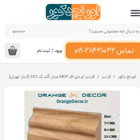
حساب کاربری من
تغییر گذر واژه
جستجو
سفارشات
ورود
/
ثبت نام
۰
خروج از حساب کاربری
اورنج دکور
قرنیز
قرنیز ام دی اف MDF مدل گُلد کد 102 [انبار تهران]