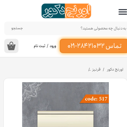
حساب کاربری من
تغییر گذر واژه
جستجو
سفارشات
ورود
/
ثبت نام
۰
خروج از حساب کاربری
اورنج دکور
قرنیز
قرنیز 9 سانت ساده (سنگین) کد 517 جنس پلی استایرن [انبار اصفهان]