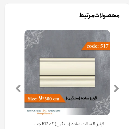
محصولات مرتبط
قرنیز 8.5 سانت ساده (سبک) کد 518 جنس پلی استایرن [انبار اصفهان]
قرنیز 9 سانت ساده (سنگین) کد 517 جنس پلی استایرن [انبار اصفهان]