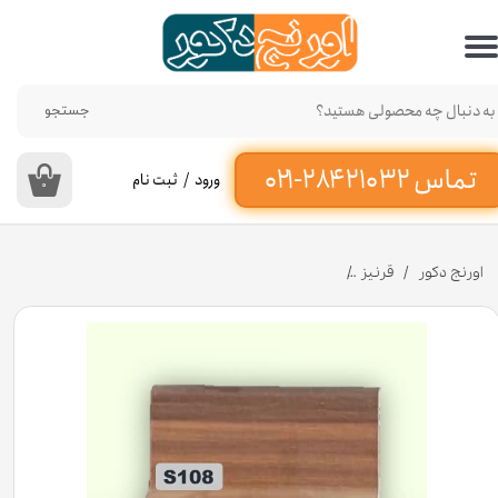
حساب کاربری من
تغییر گذر واژه
جستجو
سفارشات
ورود
/
ثبت نام
۰
خروج از حساب کاربری
اورنج دکور
قرنیز
قرنیز پی وی سی 9 سانتی متری طرح چوب کد S108 [انبار تهران]