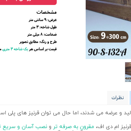
مشخصات
عرض: 9 سانتی متر
طول شاخه: 3 متر
ضخامت: ۸ میلی متر
طرح و رنگ: مطابق تصویر
قیمت بر اساس هر
یک شاخه ۳ متری
می
نظرات
ید و عرضه می شدند، اما حال می توان قرنیز های پلی است
رنیز ام دی اف،
مقرون به صرفه تر
و
نصب آسان و سریع ت