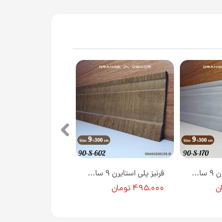
قرنیز پلی استایرن ۹ سانت مدرن کد 90S170 طول ۳ متر [انبار تهران]
قرنیز پلی استایرن ۹ سانت مدرن رنگ نسکافه ای کد 90S602 طول ۳ متر [انبار تهران]
۴۹۵,۰۰۰ تومان