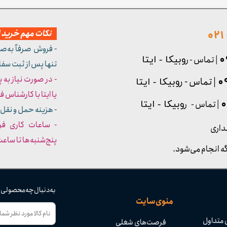
نکات مهم خرید از
- فروش صرفاً به‌ص
| تماس - ر
وبیکا - ایتا
تنها پس از ثبت سف
- در صورت نیاز به 
| تماس - ر
وبیکا - ایتا
یا ایتا با کارشناس فروش شما
| تماس - ر
وبیکا - ایتا
- هزینه حمل و نقل 
داری
پنج‌شنبه‌ها تا ساعت :۳۰​​​​​​​
ه انجام می‌شود.
به دنبال چه محصولی
منوی سایت
 متداول
فرصت‌های شغلی