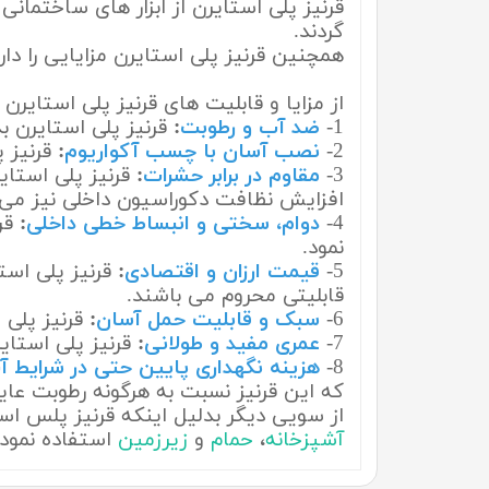
قرنیز پلی استایرن از ابزار های ساختمان
گردند.
همچنین قرنیز پلی استایرن مزایایی را دا
از مزایا و قابلیت های قرنیز پلی استایرن 
1-
ضد آب و رطوبت
:
قرنیز پلی استایرن ب
2-
نصب آسان با چسب آکواریوم
:
قرنیز پ
3-
مقاوم در برابر حشرات
:
قرنیز پلی استا
افزایش نظافت دکوراسیون داخلی نیز می
4-
دوام، سختی و انبساط خطی داخلی
:
قر
نمود.
5-
قیمت ارزان و اقتصادی
:
قرنیز پلی است
قابلیتی محروم می باشند.
6-
سبک و قابلیت حمل آسان
:
قرنیز پلی
7-
عمری مفید و طولانی
:
قرنیز پلی استای
8-
هزینه نگهداری پایین حتی در شرایط آ
که این قرنیز نسبت به هرگونه رطوبت عا
از سویی دیگر بدلیل اینکه قرنیز پلس است
آشپزخانه
،
حمام
و
زیرزمین
استفاده نمود.