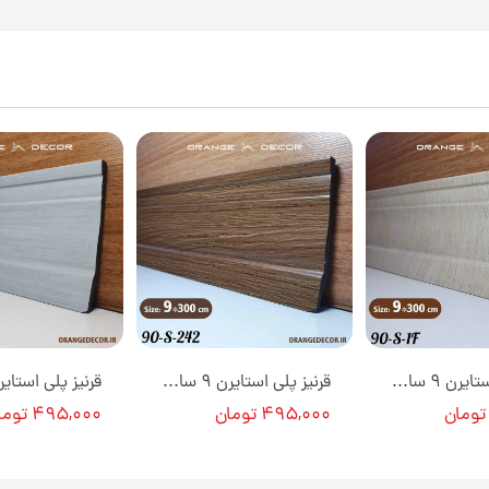
قرنیز پلی استایرن ۹ سانت مدرن کد 90S1F طول ۳ متر [انبار تهران]
قرنیز پلی استایرن ۹ سانت مدرن رنگ قهوه ای کد 90S242 طول ۳ متر [انبار تهران]
۴۹۵,۰۰۰ تومان
۴۹۵,۰۰۰ تومان