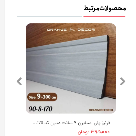
محصولات مرتبط
قرنیز پلی استایرن ۹ سانت مدرن رنگ نسکافه ای کد 90S602 طول ۳ متر [انبار تهران]
قرنیز پلی استایرن ۹ سانت مدرن کد 90S170 طول ۳ متر [انبار تهران]
۴۹۵,۰۰۰ تومان