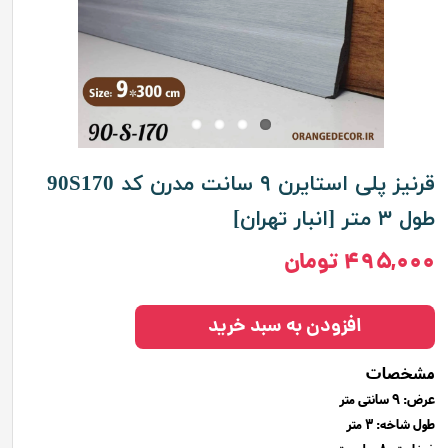
قرنیز پلی استایرن ۹ سانت مدرن کد 90S170
طول ۳ متر [انبار تهران]
۴۹۵,۰۰۰ تومان
افزودن به سبد خرید
مشخصات
عرض: 9 سانتی متر
طول شاخه: 3 متر