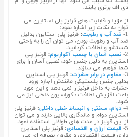
باشند که سبب می شود آنها از قرنیز چوبی و ام
دی اف برتری یابند.
از مزایا و قابلیت های قرنیز پلی استایرن می
توان به نکات زیر اشاره نمود:
1-
ضد آب و رطوبت
:
قرنیز پلی استایرن بدلیل
ضد آب و رطوبت بودن، می توان آن را به راحتی
شستشو و نظافت گردانید.
2-
نصب آسان با چسب آکواریوم
:
قرنیز پلی
استایرن به دلیل جنس خود، نصبی آسان را برای
شما فراهم می سازند.
3-
مقاوم در برابر حشرات
:
قرنیز پلی استایرن
بدلیل جنس پلاستیکی مانندش اجازه ورود
حشرات به داخل قرنیز را نمی دهد و این مورد
باعث افزایش نظافت دکوراسیون داخلی نیز می
شود.
4-
دوام، سختی و انبساط خطی داخلی
:
قرنیز پلی
استایرن دوام و ماندگاری بالایی دارند و می توان
از این قرنیز در مدت های طولانی استفاده نمود.
5-
قیمت ارزان و اقتصادی
:
قرنیز پلی استایرن
دارای قیمت اقتصادی و مقرون بصرفه ای می