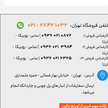
1032 2842 - 021
لفن فروشگاه تهران:
0872 021 0936
ارشناس فروش ۱:
| تماس - ر
وبیکا -
یتا
| تماس - ر
۳۹۸۴ ۰۲۱ ۰۹۳۶
ارشناس فروش ۲:
وبیکا -
یتا
۶۳۲۵ ۰۲۱ ۰۹۳۶
| تماس - ر
وبیکا -
ارشناس فروش ۳:
یتا
آدرس: تهران -
خیابان بهار شمالی - حمزه علمداری
ارسال: سفارشات از انبار های پل چوبی و چاردانگه انجام
می‌شود.
کات مهم خرید از اورنج دکور: