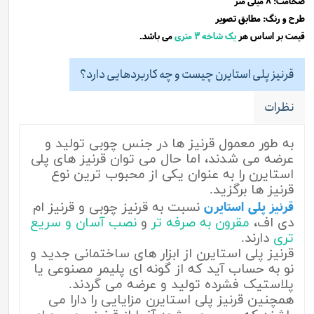
ضخامت: ۸ میلی متر
طرح و رنگ: مطابق تصویر
.
قیمت بر اساس هر
یک شاخه ۳ متری
می باشد
قرنیز پلی‌ استایرن چیست و چه کاربردهایی دارد؟
نظرات
به طور معمول قرنیز ها در جنس چوبی تولید و
عرضه می شدند، اما حال می توان قرنیز های پلی
استایرن
را به عنوان یکی از محبوب ترین نوع
قرنیز ها برگزید.
قرنیز پلی استایرن
نسبت به قرنیز چوبی و قرنیز ام
دی اف،
مقرون به صرفه تر
و
نصب آسان و سریع
تری
دارند.
قرنیز پلی استایرن از ابزار های ساختمانی جدید و
نو به حساب آید که از گونه ای پلیمر مصنوعی یا
پلاستیک فشرده تولید و عرضه می گردند.
همچنین قرنیز پلی استایرن مزایایی را دارا می