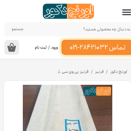
حساب کاربری من
تغییر گذر واژه
جستجو
سفارشات
ورود
/
ثبت نام
۰
خروج از حساب کاربری
اورنج دکور
قرنیز
قرنیز پی وی سی
قرنیز مدرن پی وی سی افرا جنگلی 10 سانت کد GP500 [انبار تهران]