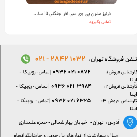
قرنیز آلومینیومی ۶ و ۸ و ۱۰ سانت در ۴ رنگ N17-75 طول ۳ متر [انبار تهران]
قرنیز مدرن پی وی سی افرا جنگلی 10 سانت کد GP500 [انبار تهران]
تماس بگیرید
1032 2842 - 021
لفن فروشگاه تهران:
0872 021 0936
ارشناس فروش ۱:
| تماس - ر
وبیکا -
یتا
| تماس - ر
۳۹۸۴ ۰۲۱ ۰۹۳۶
ارشناس فروش ۲:
وبیکا -
یتا
۶۳۲۵ ۰۲۱ ۰۹۳۶
| تماس - ر
وبیکا -
ارشناس فروش ۳:
یتا
آدرس: تهران -
خیابان بهار شمالی - حمزه علمداری
ارسال: سفارشات از انبار های پل چوبی و چاردانگه انجام