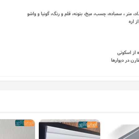
داد، متر ، سمباده، چسب، میخ، بتونه، قلم و رنگ، گونیا و واشو