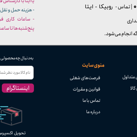
یا ایتا با کارشناس فروش شما
| تماس - ر
وبیکا - ایتا
- هزینه حمل و نقل 
داری
پنج‌شنبه‌ها تا ساعت :۳۰​​​​​​​
ه انجام می‌شود.
به دنبال چه محصولی
منوی سایت
 متداول
فرصت‌های شغلی
اینستاگرام
کالا
قوانین و مقررات
تماس با ما
درباره ما
تحویل اکسپر