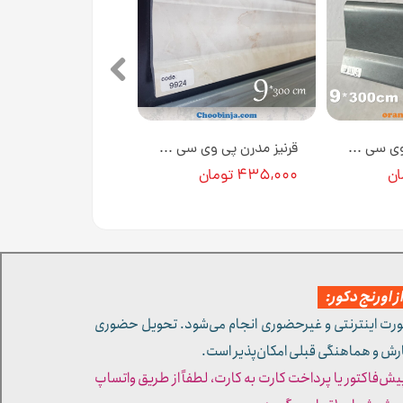
قرنیز مدرن پی وی سی طرح بتن طوسی 9 سانت کد GP514 [انبار تهران]
قرنیز مدرن پی وی سی طرح سنگ سفید 9 سانت کد 9924 [انبار تهران]
۴۳۵,۰۰۰ تومان
 اورنج دکور:
ورت اینترنتی و غیرحضوری انجام می‌شود. تحویل حضوری
ارش و هماهنگی قبلی امکان‌پذیر است.
پیش‌فاکتور یا پرداخت کارت به کارت، لطفاً از طریق واتساپ