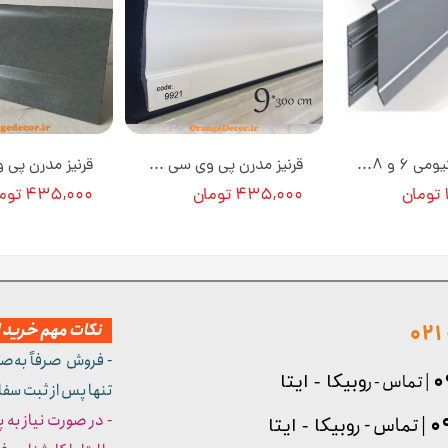
قرنیز آلومینیومی ۶ و ۸ و ۱۰ سانت در ۴ رنگ N17-75 طول ۳ متر [انبار تهران]
قرنیز مدرن پی وی سی سفید ساده 9 سانت کد 9921 [انبار تهران]
۴۳۵,۰۰۰ تومان
۴۳۵,۰۰۰ تومان
نکات مهم خرید از
- فروش صرفاً به‌ص
| تماس - ر
وبیکا - ایتا
تنها پس از ثبت سف
- در صورت نیاز به 
| تماس - ر
وبیکا - ایتا