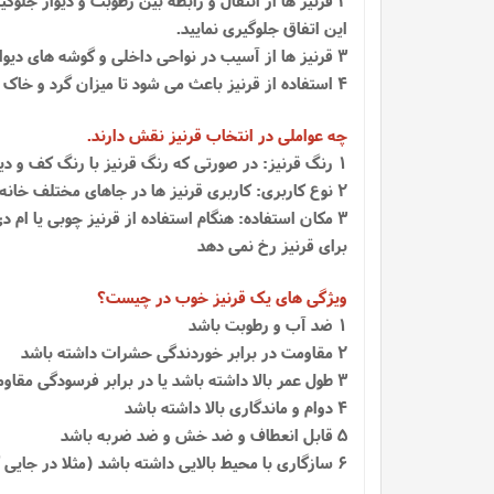
این اتفاق جلوگیری نمایید.
3 قرنیز ها از آسیب در نواحی داخلی و گوشه های دیوار نیز محافظت می کنند و سبب می شوند دیوار شما از آسیب هایی مانند ضربه محکم، مثل برخورد آچار محافظت کند
4 استفاده از قرنیز باعث می شود تا میزان گرد و خاک بر دیوار کاهش یابد و در مواقعی که گرد و خاک روی قرنیز ها بشینند به آسانی قابل نظافت هستند.
چه عواملی در انتخاب قرنیز نقش دارند.
1 رنگ قرنیز: در صورتی که رنگ قرنیز با رنگ کف و دیوار هماهنگی داشته باشد باعث زیبایی بیشتری خواهد شد
2 نوع کاربری: کاربری قرنیز ها در جاهای مختلف خانه مثل اتاق و هال متفاوت است و ممکن است لازم باشد قرنیز بر اساس اندازه و رنگ فرق کند.
3 مکان استفاده: هنگام استفاده از قرنیز چوبی یا ا
برای قرنیز رخ نمی دهد
ویژگی های یک قرنیز خوب در چیست؟
1 ضد آب و رطوبت باشد
2 مقاومت در برابر خوردندگی حشرات داشته باشد
3 طول عمر بالا داشته باشد یا در برابر فرسودگی مقاومت کافی داشته باشد
4 دوام و ماندگاری بالا داشته باشد
5 قابل انعطاف و ضد خش و ضد ضربه باشد
6 سازگاری با محیط بالایی داشته باشد (مثلا در جایی که رطوبت بالا است قرنیز خراب نشود)