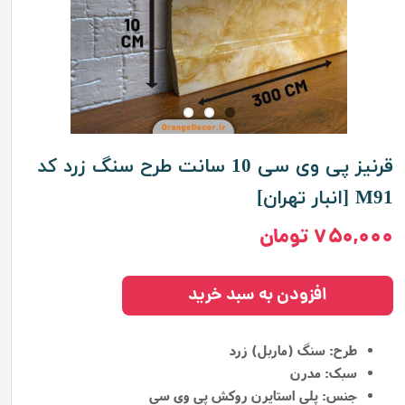
قرنیز پی وی سی 10 سانت طرح سنگ زرد کد
M91 [انبار تهران]
۷۵۰,۰۰۰ تومان
افزودن به سبد خرید
طرح: سنگ (ماربل) زرد
سبک: مدرن
جنس: پلی استایرن روکش پی وی سی