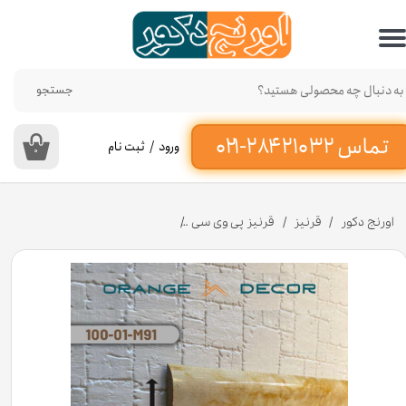
حساب کاربری من
تغییر گذر واژه
جستجو
سفارشات
ورود
/
ثبت نام
۰
خروج از حساب کاربری
اورنج دکور
قرنیز
قرنیز پی وی سی
قرنیز پی وی سی 10 سانت طرح سنگ زرد کد M91 [انبار تهران]