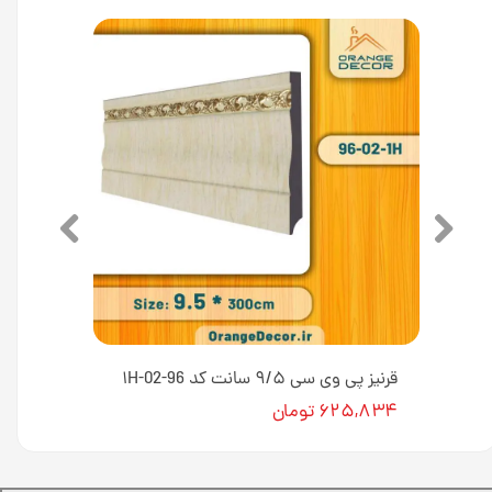
قرنیز پی وی سی ۹/۵ سانت کد 96-02-235H
قرنیز پی وی سی ۹/۵ سانت کد 96-02-۱H
۶۲۵,۸۳۴ تومان