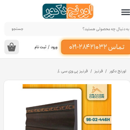
حساب کاربری من
تغییر گذر واژه
جستجو
سفارشات
ورود
/
ثبت نام
۰
خروج از حساب کاربری
اورنج دکور
قرنیز
قرنیز پی وی سی
قرنیز پی وی سی ۹/۵ سانت کد 96-02-446H [انبار تهران]