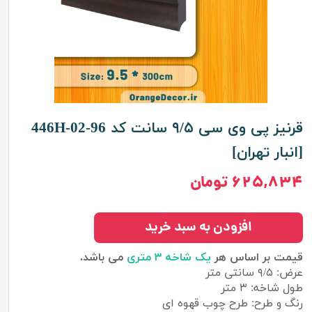
قرنیز پی وی سی ۹/۵ سانت کد 96-02-446H
[انبار تهران]
۶۲۵,۸۳۴ تومان
افزودن به سبد خرید
قیمت بر اساس هر
یک شاخه ۳ متری
می باشد.
عرض: ۹/۵ سانتی متر
طول شاخه: ۳ متر
رنگ و طرح: طرح چوب قهوه ای