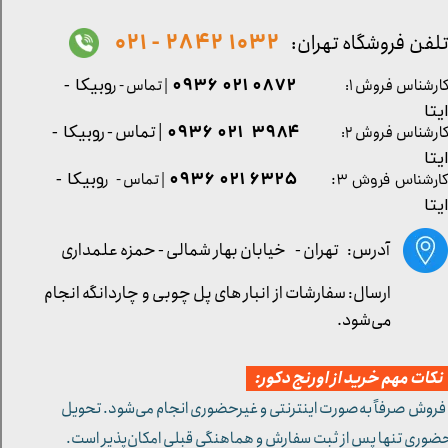
1032 2842 - 021
لفن فروشگاه تهران:
0872 021 0936
ارشناس فروش ۱:
| تماس - ر
وبیکا -
یتا
| تماس - ر
۳۹۸۴ ۰۲۱ ۰۹۳۶
ارشناس فروش ۲:
وبیکا -
یتا
۶۳۲۵ ۰۲۱ ۰۹۳۶
| تماس - ر
وبیکا -
ارشناس فروش ۳:
یتا
آدرس: تهران -
خیابان بهار شمالی - حمزه علمداری
ارسال: سفارشات از انبار های پل چوبی و چاردانگه انجام
می‌شود.
کات مهم خرید از اورنج دکور:
 فروش صرفاً به‌صورت اینترنتی و غیرحضوری انجام می‌شود. تحویل
ضوری تنها پس از ثبت سفارش و هماهنگی قبلی امکان‌پذیر است.