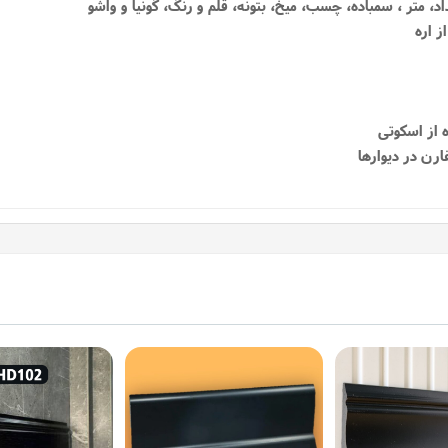
داد، متر ، سمباده، چسب، میخ، بتونه، قلم و رنگ، گونیا و واشو