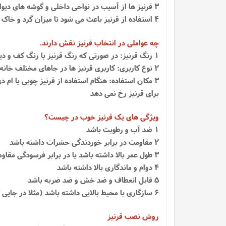
3 قرنیز ها از آسیب در نواحی داخلی و گوشه های دیوار نیز محافظت می کنند و سبب می شوند دیوار شما از آسیب هایی مانند ضربه محکم، مثل برخورد آچار محافظت کند
4 استفاده از قرنیز باعث می شود تا میزان گرد و خاک بر دیوار کاهش یابد و در مواقعی که گرد و خاک روی قرنیز ها بشینند به آسانی قابل نظافت هستند.
چه عواملی در انتخاب قرنیز نقش دارند.
1 رنگ قرنیز: در صورتی که رنگ قرنیز با رنگ کف و دیوار هماهنگی داشته باشد باعث زیبایی بیشتری خواهد شد
2 نوع کاربری: کاربری قرنیز ها در جاهای مختلف خانه مثل اتاق و هال متفاوت است و ممکن است لازم باشد قرنیز بر اساس اندازه و رنگ فرق کند.
3 مکان استفاده: هنگام استفاده از قرنیز چوبی یا ا
برای قرنیز رخ نمی دهد
ویژگی های یک قرنیز خوب در چیست؟
1 ضد آب و رطوبت باشد
2 مقاومت در برابر خوردندگی حشرات داشته باشد
3 طول عمر بالا داشته باشد یا در برابر فرسودگی مقاومت کافی داشته باشد
4 دوام و ماندگاری بالا داشته باشد
5 قابل انعطاف و ضد خش و ضد ضربه باشد
6 سازگاری با محیط بالایی داشته باشد (مثلا در جایی که رطوبت بالا است قرنیز خراب نشود)
روش نصب قرنیز