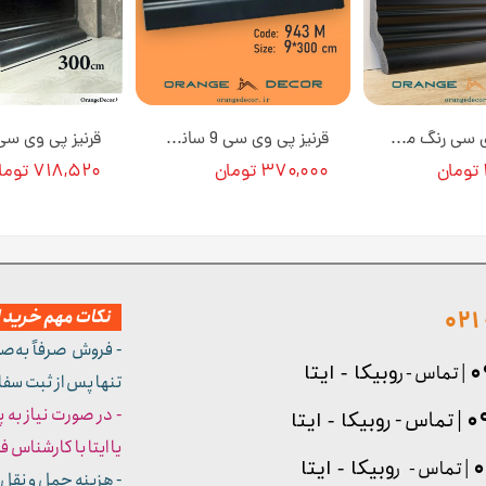
قرنیز پی وی سی رنگ مشکی 11 سانتی متری کد 1102 [انبار تهران]
قرنیز پی وی سی 9 سانت رنگ مشکی مات به طول 3 متر کد 943M [انبار تهران]
۳۷۰,۰۰۰ تومان
۷۱۸,۵۲۰ تومان
نکات مهم خرید از
- فروش صرفاً به‌ص
| تماس - ر
وبیکا - ایتا
تنها پس از ثبت سف
- در صورت نیاز به 
| تماس - ر
وبیکا - ایتا
یا ایتا با کارشناس فروش شما
| تماس - ر
وبیکا - ایتا
- هزینه حمل و نقل 