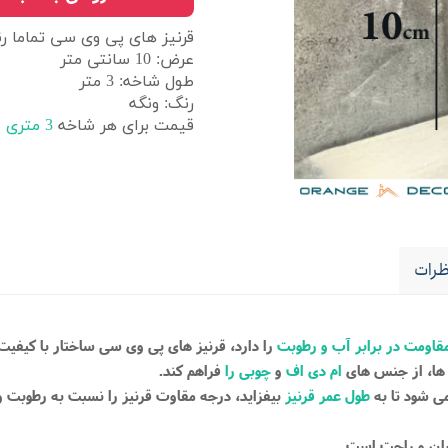
قرنیز های پی وی سی تماما ر
عرض: 10 سانتی متر
طول شاخه: 3 متر
رنگ: ونگه
قیمت برای هر شاخه
3 متری
م
رات
قاومت در برابر آب و رطوبت
را دارد، قرنیز های پی وی سی ساختار با کیفی
 ها، از جنس های
ام دی اف
و
چوبی را
فراهم کند.
 شود تا به
طول عمر قرنیز
بیفزاید، درجه مقاوت قرنیز را نسبت به رطوبت و آب
سان و راحت است.