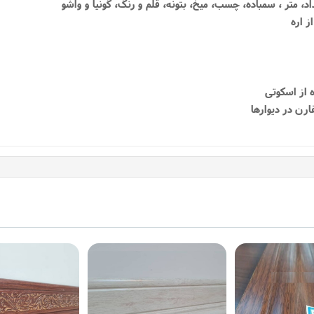
داد، متر ، سمباده، چسب، میخ، بتونه، قلم و رنگ، گونیا و واشو