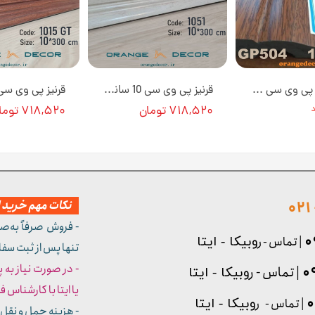
قرنیز مدرن پی وی سی 10 سانت طرح گردویی تیره کد GP504 [انبار تهران]
قرنیز پی وی سی 10 سانتی متری کد 1051 [انبار تهران]
۷۱۸,۵۲۰ تومان
۷۱۸,۵۲۰ تومان
نکات مهم خرید از
- فروش صرفاً به‌ص
| تماس - ر
وبیکا - ایتا
تنها پس از ثبت سف
- در صورت نیاز به 
| تماس - ر
وبیکا - ایتا
یا ایتا با کارشناس فروش شما
| تماس - ر
وبیکا - ایتا
- هزینه حمل و نقل 