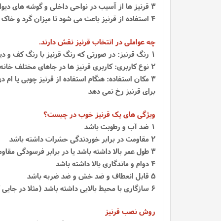
3 قرنیز ها از آسیب در نواحی داخلی و گوشه های دیوار نیز محافظت می کنند و سبب می شوند دیوار شما از آسیب هایی مانند ضربه محکم، مثل برخورد آچار محافظت کند
4 استفاده از قرنیز باعث می شود تا میزان گرد و خاک بر دیوار کاهش یابد و در مواقعی که گرد و خاک روی قرنیز ها بشینند به آسانی قابل نظافت هستند.
چه عواملی در انتخاب قرنیز نقش دارند.
1 رنگ قرنیز: در صورتی که رنگ قرنیز با رنگ کف و دیوار هماهنگی داشته باشد باعث زیبایی بیشتری خواهد شد
2 نوع کاربری: کاربری قرنیز ها در جاهای مختلف خانه مثل اتاق و هال متفاوت است و ممکن است لازم باشد قرنیز بر اساس اندازه و رنگ فرق کند.
3 مکان استفاده: هنگام استفاده از قرنیز چوبی یا ا
برای قرنیز رخ نمی دهد
ویژگی های یک قرنیز خوب در چیست؟
1 ضد آب و رطوبت باشد
2 مقاومت در برابر خوردندگی حشرات داشته باشد
3 طول عمر بالا داشته باشد یا در برابر فرسودگی مقاومت کافی داشته باشد
4 دوام و ماندگاری بالا داشته باشد
5 قابل انعطاف و ضد خش و ضد ضربه باشد
6 سازگاری با محیط بالایی داشته باشد (مثلا در جایی که رطوبت بالا است قرنیز خراب نشود)
روش نصب قرنیز