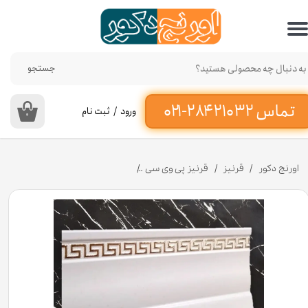
حساب کاربری من
تغییر گذر واژه
جستجو
سفارشات
ورود
/
ثبت نام
۰
خروج از حساب کاربری
اورنج دکور
قرنیز
قرنیز پی وی سی
قرنیز ورساچه سفید طلایی 9 سانت از جنس پی وی سی کد PC9