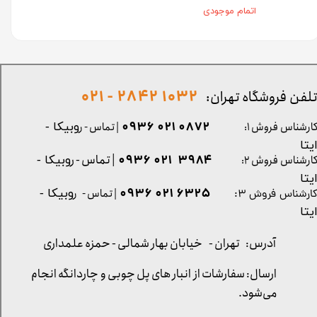
اتمام موجودی
1032 2842 - 021
لفن فروشگاه تهران:
0872 021 0936
ارشناس فروش ۱:
| تماس - ر
وبیکا -
یتا
| تماس - ر
۳۹۸۴ ۰۲۱ ۰۹۳۶
ارشناس فروش ۲:
وبیکا -
یتا
۶۳۲۵ ۰۲۱ ۰۹۳۶
| تماس - ر
وبیکا -
ارشناس فروش ۳:
یتا
آدرس: تهران -
خیابان بهار شمالی - حمزه علمداری
ارسال: سفارشات از انبار های پل چوبی و چاردانگه انجام
می‌شود.