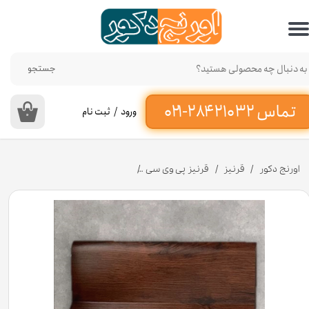
حساب کاربری من
تغییر گذر واژه
جستجو
سفارشات
ورود
/
ثبت نام
۰
خروج از حساب کاربری
اورنج دکور
قرنیز
قرنیز پی وی سی
قرنیز گردویی 9 سانتی متر از جنس پی وی سی کد GP903 [انبار تهران]