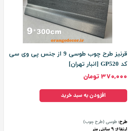
قرنیز طرح چوب طوسی 9 از جنس پی وی سی
کد GP520 [انبار تهران]
۳۷۰,۰۰۰ تومان
افزودن به سبد خرید
طرح:
طوسی (طرح چوب)
ارتفاع: 9 سانتی متر