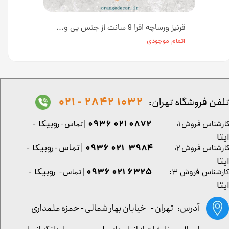
قرنیز طرح چوب طوسی 9 از جنس پی وی سی کد GP520 [انبار تهران]
قرنیز ورساچه افرا 9 سانت از جنس پی وی سی کد G958
اتمام موجودی
1032 2842 - 021
لفن فروشگاه تهران:
0872 021 0936
ارشناس فروش ۱:
| تماس - ر
وبیکا -
یتا
| تماس - ر
۳۹۸۴ ۰۲۱ ۰۹۳۶
ارشناس فروش ۲:
وبیکا -
یتا
۶۳۲۵ ۰۲۱ ۰۹۳۶
| تماس - ر
وبیکا -
ارشناس فروش ۳:
یتا
آدرس: تهران -
خیابان بهار شمالی - حمزه علمداری