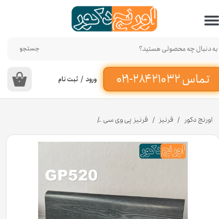
حساب کاربری من
تغییر گذر واژه
جستجو
سفارشات
ورود
/
ثبت نام
۰
خروج از حساب کاربری
اورنج دکور
قرنیز
قرنیز پی وی سی
قرنیز طرح چوب طوسی 9 از جنس پی وی سی کد GP520 [انبار تهران]