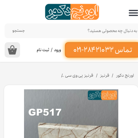
حساب کاربری من
تغییر گذر واژه
جستجو
سفارشات
ورود
/
ثبت نام
۰
خروج از حساب کاربری
اورنج دکور
قرنیز
قرنیز پی وی سی
قرنیز طرح سنگ کرم سفید 9 سانت از جنس پی وی سی کد GP517 [انبار تهران]