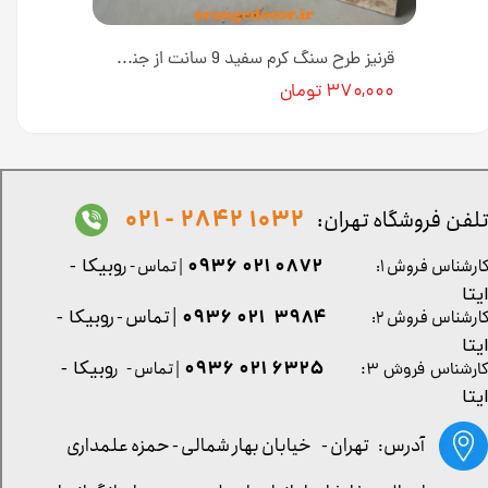
قرنیز طرح سنگ مرمر کرم 9 سانت از جنس پی وی سی کد G960 [انبار تهران]
قرنیز طرح سنگ کرم سفید 9 سانت از جنس پی وی سی کد GP517 [انبار تهران]
۳۷۰,۰۰۰ تومان
1032 2842 - 021
لفن فروشگاه تهران:
0872 021 0936
ارشناس فروش ۱:
| تماس - ر
وبیکا -
یتا
| تماس - ر
۳۹۸۴ ۰۲۱ ۰۹۳۶
ارشناس فروش ۲:
وبیکا -
یتا
۶۳۲۵ ۰۲۱ ۰۹۳۶
| تماس - ر
وبیکا -
ارشناس فروش ۳:
یتا
آدرس: تهران -
خیابان بهار شمالی - حمزه علمداری