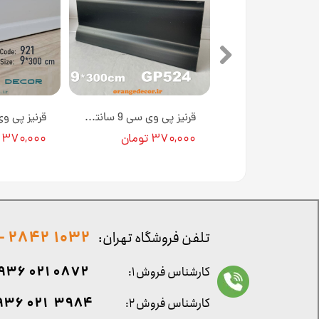
قرنیز ورساچه سفید ساده 9 سانت از جنس پی وی سی کد G956
قرنیز پی وی سی 9 سانتی متری طرح مشکی سوپرمات کد GP524 [انبار تهران]
موجودی
۳۷۰,۰۰۰ تومان
۳۷۰,۰۰۰ تومان
1032 2842 - 021
تلفن فروشگاه تهران:
0872 021 0936
کارشناس فروش ۱:
۳۹۸۴ ۰۲۱ ۰۹۳۶
کارشناس فروش ۲: