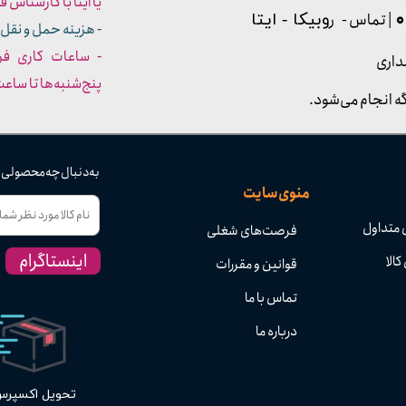
یا ایتا با کارشناس فروش شما
| تماس - ر
وبیکا - ایتا
- هزینه حمل و نقل 
داری
پنج‌شنبه‌ها تا ساعت :۳۰​​​​​​​
ه انجام می‌شود.
به دنبال چه محصولی
منوی سایت
 متداول
فرصت‌های شغلی
اینستاگرام
کالا
قوانین و مقررات
تماس با ما
درباره ما
تحویل اکسپر