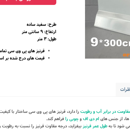
طرح:
سفید ساده
ارتفاع: 9 سانتی متر
طول: 3 متر
قرنیز های پی وی سی تمام
قیمت های درج شده بر ا
رات
قاومت در برابر آب و رطوبت
را دارد، قرنیز های پی وی سی ساختار با کیفی
 ها، از جنس های
ام دی اف
و
چوبی را
فراهم کند.
 شود تا به
طول عمر قرنیز
بیفزاید، درجه مقاوت قرنیز را نسبت به رطوبت و آب