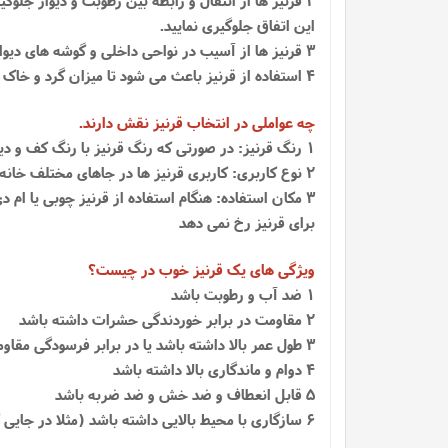
این اتفاق جلوگیری نمایید.
3 قرنیز ها از آسیب در نواحی داخلی و گوشه های دیوار نیز محافظت می کنند و سبب می شوند دیوار شما از آسیب هایی مانند ضربه محکم، مثل برخورد آچار محافظت کند
4 استفاده از قرنیز باعث می شود تا میزان گرد و خاک بر دیوار کاهش یابد و در مواقعی که گرد و خاک روی قرنیز ها بشینند به آسانی قابل نظافت هستند.
چه عواملی در انتخاب قرنیز نقش دارند.
1 رنگ قرنیز: در صورتی که رنگ قرنیز با رنگ کف و دیوار هماهنگی داشته باشد باعث زیبایی بیشتری خواهد شد
2 نوع کاربری: کاربری قرنیز ها در جاهای مختلف خانه مثل اتاق و هال متفاوت است و ممکن است لازم باشد قرنیز بر اساس اندازه و رنگ فرق کند.
3 مکان استفاده: هنگام استفاده از قرنیز چوبی یا ا
برای قرنیز رخ نمی دهد
ویژگی های یک قرنیز خوب در چیست؟
1 ضد آب و رطوبت باشد
2 مقاومت در برابر خوردندگی حشرات داشته باشد
3 طول عمر بالا داشته باشد یا در برابر فرسودگی مقاومت کافی داشته باشد
4 دوام و ماندگاری بالا داشته باشد
5 قابل انعطاف و ضد خش و ضد ضربه باشد
6 سازگاری با محیط بالایی داشته باشد (مثلا در جایی که رطوبت بالا است قرنیز خراب نشود)