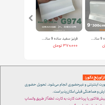
قرنیز سفید ساده 9 سانت از جنس پی وی سی کد GP516 [انبار تهران]
قرنیز سفید ساده 9 سانت از جنس پی وی سی کد G974 [انبار تهران]
۳۷۰,۰۰۰ تومان
 اورنج دکور:
ورت اینترنتی و غیرحضوری انجام می‌شود. تحویل حضوری
ارش و هماهنگی قبلی امکان‌پذیر است.
پیش‌فاکتور یا پرداخت کارت به کارت، لطفاً از طریق واتساپ