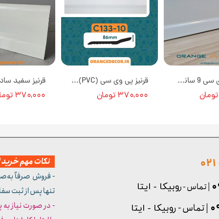
قرنیز پی وی سی 9 سانت رنگ سفید ساده و مات به طول 3 متر کد 921 [انبار تهران]
قرنیز پی وی سی (PVC) طرح سفید ساده کد C133-10 عرض ۹ سانت [انبار تهران]
۳۷۰,۰۰۰ تومان
۳۷۰,۰۰۰ تومان
نکات مهم خرید از
- فروش صرفاً به‌ص
| تماس - ر
وبیکا - ایتا
تنها پس از ثبت سف
- در صورت نیاز به 
| تماس - ر
وبیکا - ایتا