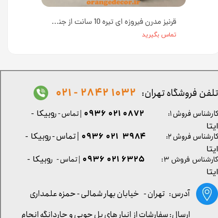
قرنیز پی وی سی رنگ کرم 10 سانت کد 1051 [انبار تهران]
قرنیز مدرن فیروزه ای تیره 10 سانت از جنس پی وی سی کد GP506 [انبار تهران]
تماس بگیرید
1032 2842 - 021
لفن فروشگاه تهران:
0872 021 0936
ارشناس فروش ۱:
| تماس - ر
وبیکا -
یتا
| تماس - ر
۳۹۸۴ ۰۲۱ ۰۹۳۶
ارشناس فروش ۲:
وبیکا -
یتا
۶۳۲۵ ۰۲۱ ۰۹۳۶
| تماس - ر
وبیکا -
ارشناس فروش ۳:
یتا
آدرس: تهران -
خیابان بهار شمالی - حمزه علمداری
ارسال: سفارشات از انبار های پل چوبی و چاردانگه انجام