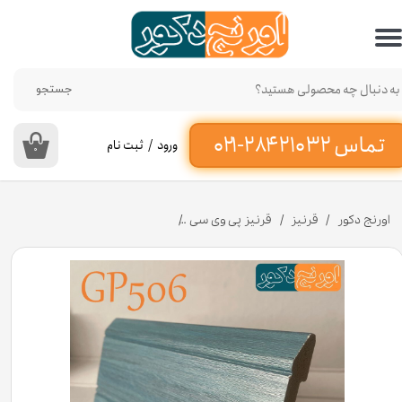
حساب کاربری من
تغییر گذر واژه
جستجو
سفارشات
ورود
/
ثبت نام
۰
خروج از حساب کاربری
اورنج دکور
قرنیز
قرنیز پی وی سی
قرنیز مدرن فیروزه ای تیره 10 سانت از جنس پی وی سی کد GP506 [انبار تهران]