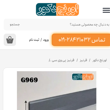
حساب کاربری من
تغییر گذر واژه
جستجو
سفارشات
ورود
/
ثبت نام
۰
خروج از حساب کاربری
اورنج دکور
قرنیز
قرنیز پی وی سی
قرنیز طوسی بتنی 9 سانت از جنس پی وی سی کد G969 [انبار تهران]