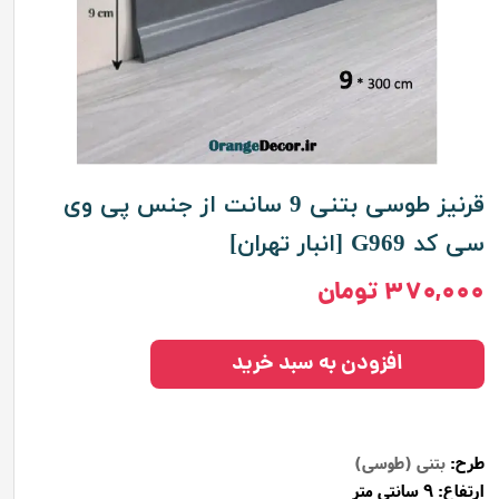
قرنیز طوسی بتنی 9 سانت از جنس پی وی
سی کد G969 [انبار تهران]
۳۷۰,۰۰۰ تومان
افزودن به سبد خرید
طرح:
بتنی (طوسی)
ارتفاع: 9 سانتی متر