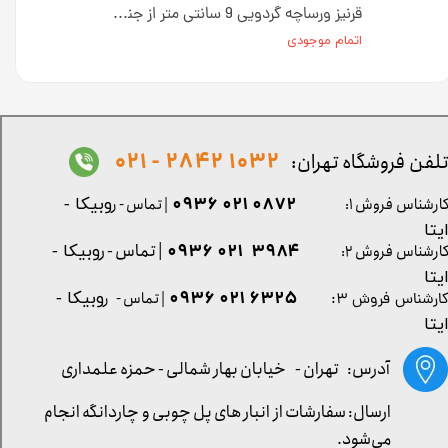
قرنیز ونگه 9 سانتی متر از جنس پی وی سی کد G953
قرنیز ورساچه گردویی 9 سانتی متر از جنس پی وی سی کد G951
اتمام موجودی
1032 2842 - 021
لفن فروشگاه تهران:
0872 021 0936
ارشناس فروش ۱:
| تماس - ر
وبیکا -
یتا
| تماس - ر
۳۹۸۴ ۰۲۱ ۰۹۳۶
ارشناس فروش ۲:
وبیکا -
یتا
۶۳۲۵ ۰۲۱ ۰۹۳۶
| تماس - ر
وبیکا -
ارشناس فروش ۳:
یتا
آدرس: تهران -
خیابان بهار شمالی - حمزه علمداری
ارسال: سفارشات از انبار های پل چوبی و چاردانگه انجام
می‌شود.