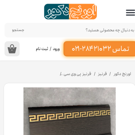
حساب کاربری من
تغییر گذر واژه
جستجو
سفارشات
ورود
/
ثبت نام
۰
خروج از حساب کاربری
اورنج دکور
قرنیز
قرنیز پی وی سی
قرنیز ونگه 9 سانتی متر از جنس پی وی سی کد G953