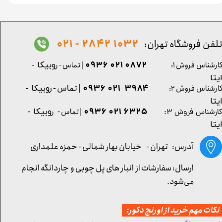
1032 2842 - 021
لفن فروشگاه تهران:
0872 021 0936
ارشناس فروش ۱:
| تماس - ر
وبیکا -
یتا
| تماس - ر
۳۹۸۴ ۰۲۱ ۰۹۳۶
ارشناس فروش ۲:
وبیکا -
یتا
۶۳۲۵ ۰۲۱ ۰۹۳۶
| تماس - ر
وبیکا -
ارشناس فروش ۳:
یتا
آدرس: تهران -
خیابان بهار شمالی - حمزه علمداری
ارسال: سفارشات از انبار های پل چوبی و چاردانگه انجام
می‌شود.
کات مهم خرید از اورنج دکور: