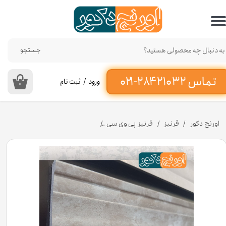
حساب کاربری من
تغییر گذر واژه
جستجو
سفارشات
ورود
/
ثبت نام
۰
خروج از حساب کاربری
اورنج دکور
قرنیز
قرنیز پی وی سی
قرنیز پی وی سی 9 سانتی متری طرح پتینه طوسی کد 9984 [انبار تهران]