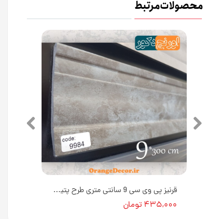
محصولات مرتبط
قرنیز پلی استایرن ۹ سانت مدرن مدل پتینه نقره ای کد 90S2351 طول ۳ متر [انبار تهران]
قرنیز پی وی سی 9 سانتی متری طرح پتینه طوسی کد 9984 [انبار تهران]
۴۳۵,۰۰۰ تومان