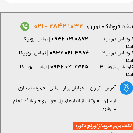
1032 2842 - 021
لفن فروشگاه تهران:
0872 021 0936
ارشناس فروش ۱:
| تماس - ر
وبیکا -
یتا
| تماس - ر
۳۹۸۴ ۰۲۱ ۰۹۳۶
ارشناس فروش ۲:
وبیکا -
یتا
۶۳۲۵ ۰۲۱ ۰۹۳۶
| تماس - ر
وبیکا -
ارشناس فروش ۳:
یتا
آدرس: تهران -
خیابان بهار شمالی - حمزه علمداری
ارسال: سفارشات از انبار های پل چوبی و چاردانگه انجام
می‌شود.
کات مهم خرید از اورنج دکور: