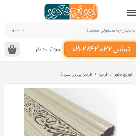
حساب کاربری من
تغییر گذر واژه
جستجو
سفارشات
ورود
/
ثبت نام
۰
خروج از حساب کاربری
اورنج دکور
قرنیز
قرنیز پی وی سی
قرنیز گلدار کرم نقره ای پی وی سی 10 سانت کد K10-E1-329N [انبار تهران]