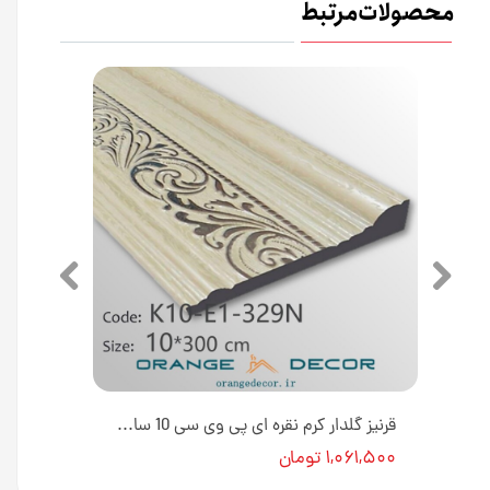
محصولات مرتبط
قرنیز گلدار کرم طلایی پی وی سی 10 سانت کد K10-E1-329T [انبار تهران]
قرنیز گلدار کرم نقره ای پی وی سی 10 سانت کد K10-E1-329N [انبار تهران]
۱,۰۶۱,۵۰۰ تومان