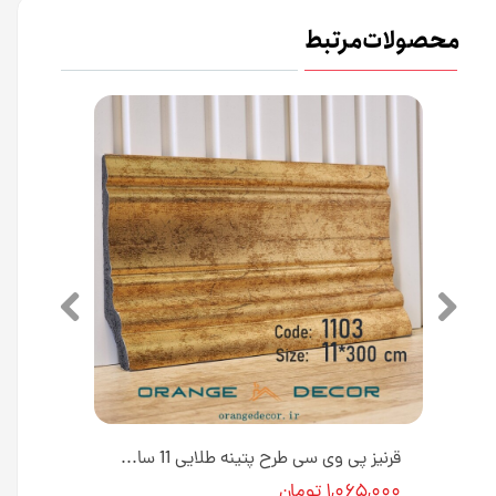
محصولات مرتبط
قرنیز پلی استایرن ۹ سانت مدرن مدل پتینه طلایی کد 90S18 طول ۳ متر [انبار تهران]
قرنیز پی وی سی طرح پتینه طلایی 11 سانتی متری کد 1103 [انبار تهران]
۱,۰۶۵,۰۰۰ تومان