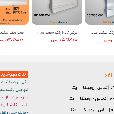
قرنیز PVC رنگ سفید صدفی عرض 10 سانت کد AH316 طول 3 متر [انبار تهران]
قرنیز PVC رنگ سفید ساده عرض 10 سانت کد AH315 طول 3 متر [انبار تهران]
۵۸۱,۹۰۰ تومان
۳۷۵,۰۰۰ تومان
نکات مهم خرید از
- فروش صرفاً به‌ص
| تماس - ر
وبیکا - ایتا
تنها پس از ثبت سف
- در صورت نیاز به 
| تماس - ر
وبیکا - ایتا
یا ایتا با کارشناس فروش شما
| تماس - ر
وبیکا - ایتا
- هزینه حمل و نقل 