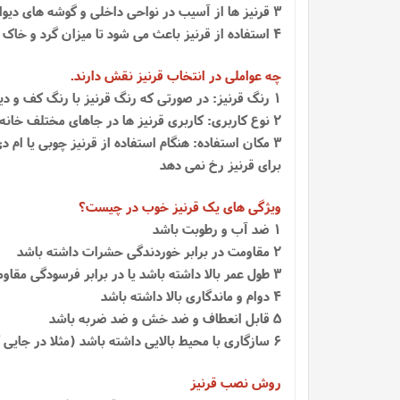
3 قرنیز ها از آسیب در نواحی داخلی و گوشه های دیوار نیز محافظت می کنند و سبب می شوند دیوار شما از آسیب هایی مانند ضربه محکم، مثل برخورد آچار محافظت کند
4 استفاده از قرنیز باعث می شود تا میزان گرد و خاک بر دیوار کاهش یابد و در مواقعی که گرد و خاک روی قرنیز ها بشینند به آسانی قابل نظافت هستند.
چه عواملی در انتخاب قرنیز نقش دارند.
1 رنگ قرنیز: در صورتی که رنگ قرنیز با رنگ کف و دیوار هماهنگی داشته باشد باعث زیبایی بیشتری خواهد شد
2 نوع کاربری: کاربری قرنیز ها در جاهای مختلف خانه مثل اتاق و هال متفاوت است و ممکن است لازم باشد قرنیز بر اساس اندازه و رنگ فرق کند.
3 مکان استفاده: هنگام استفاده از قرنیز چوبی یا ا
برای قرنیز رخ نمی دهد
ویژگی های یک قرنیز خوب در چیست؟
1 ضد آب و رطوبت باشد
2 مقاومت در برابر خوردندگی حشرات داشته باشد
3 طول عمر بالا داشته باشد یا در برابر فرسودگی مقاومت کافی داشته باشد
4 دوام و ماندگاری بالا داشته باشد
5 قابل انعطاف و ضد خش و ضد ضربه باشد
6 سازگاری با محیط بالایی داشته باشد (مثلا در جایی که رطوبت بالا است قرنیز خراب نشود)
روش نصب قرنیز