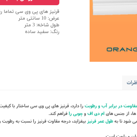
قرنیز های پی وی سی تماما ر
عرض: 10 سانتی متر
طول شاخه: 3 متر
رنگ: سفید ساده
رات
قاومت در برابر آب و رطوبت
را دارد، قرنیز های پی وی سی ساختار با کیفی
 ها، از جنس های
ام دی اف
و
چوبی را
فراهم کند.
 شود تا به
طول عمر قرنیز
بیفزاید، درجه مقاوت قرنیز را نسبت به رطوبت و آب
سان و راحت است.