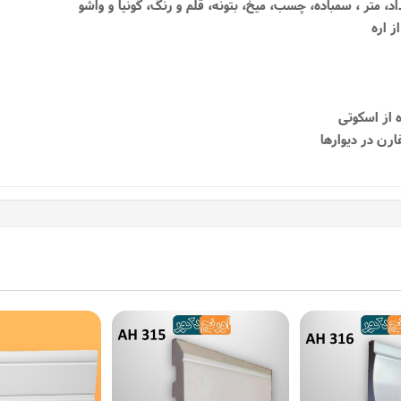
داد، متر ، سمباده، چسب، میخ، بتونه، قلم و رنگ، گونیا و واشو