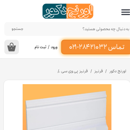
حساب کاربری من
تغییر گذر واژه
جستجو
سفارشات
ورود
/
ثبت نام
۰
خروج از حساب کاربری
اورنج دکور
قرنیز
قرنیز پی وی سی
قرنیز رنگ سفید پی وی سی 10 سانتی متر کد G1060 طول ۳ متر [انبار تهران]