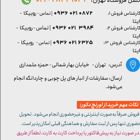
1032 2842 - 021
لفن فروشگاه تهران:
0872 021 0936
ارشناس فروش ۱:
| تماس - ر
وبیکا -
یتا
| تماس - ر
۳۹۸۴ ۰۲۱ ۰۹۳۶
ارشناس فروش ۲:
وبیکا -
یتا
۶۳۲۵ ۰۲۱ ۰۹۳۶
| تماس - ر
وبیکا -
ارشناس فروش ۳:
یتا
آدرس: تهران -
خیابان بهار شمالی - حمزه علمداری
ارسال: سفارشات از انبار های پل چوبی و چاردانگه انجام
می‌شود.
کات مهم خرید از اورنج دکور:
 فروش صرفاً به‌صورت اینترنتی و غیرحضوری انجام می‌شود. تحویل
ضوری تنها پس از ثبت سفارش و هماهنگی قبلی امکان‌پذیر است.
 در صورت نیاز به پیش‌فاکتور یا پرداخت کارت به کارت، لطفاً از طریق