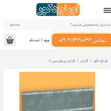
حساب کاربری من
تغییر گذر واژه
جستجو
سفارشات
ورود
/
ثبت نام
۰
خروج از حساب کاربری
اورنج دکور
قرنیز
قرنیز پی وی سی
قرنیز پی وی سی 9 سانت طرح پتینه طوسی به طول 3 متر کد 934 [انبار تهران]