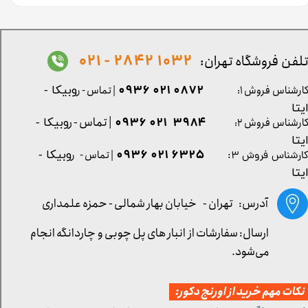
1032 2842 - 021
لفن فروشگاه تهران:
0872 021 0936
ارشناس فروش ۱:
| تماس - ر
وبیکا -
یتا
| تماس - ر
۳۹۸۴ ۰۲۱ ۰۹۳۶
ارشناس فروش ۲:
وبیکا -
یتا
۶۳۲۵ ۰۲۱ ۰۹۳۶
| تماس - ر
وبیکا -
ارشناس فروش ۳:
یتا
آدرس: تهران -
خیابان بهار شمالی - حمزه علمداری
ارسال: سفارشات از انبار های پل چوبی و چاردانگه انجام
می‌شود.
کات مهم خرید از اورنج دکور: