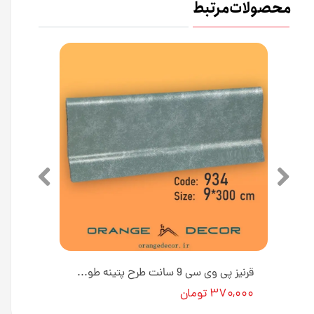
محصولات مرتبط
قرنیز پی وی سی 9 سانت رنگ طلایی به طول 3 متر کد PX935 [انبار تهران]
قرنیز پی وی سی 9 سانت طرح پتینه طوسی به طول 3 متر کد 934 [انبار تهران]
۳۷۰,۰۰۰ تومان