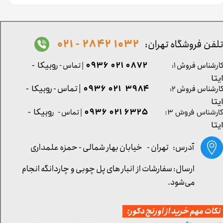
1032 2842 - 021
لفن فروشگاه تهران:
0872 021 0936
ارشناس فروش ۱:
| تماس - ر
وبیکا -
یتا
| تماس - ر
۳۹۸۴ ۰۲۱ ۰۹۳۶
ارشناس فروش ۲:
وبیکا -
یتا
۶۳۲۵ ۰۲۱ ۰۹۳۶
| تماس - ر
وبیکا -
ارشناس فروش ۳:
یتا
آدرس: تهران -
خیابان بهار شمالی - حمزه علمداری
ارسال: سفارشات از انبار های پل چوبی و چاردانگه انجام
می‌شود.
کات مهم خرید از اورنج دکور: