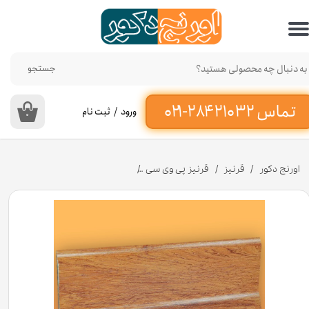
حساب کاربری من
تغییر گذر واژه
جستجو
سفارشات
ورود
/
ثبت نام
۰
خروج از حساب کاربری
اورنج دکور
قرنیز
قرنیز پی وی سی
قرنیز پی وی سی 9 سانت طرح توسکا به طول 3 متر کد 940 [انبار تهران]