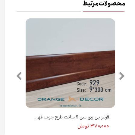
محصولات مرتبط
قرنیز پی وی سی 9 سانتی متری طرح چوب سفید به طول 3 متر کد 954 [انبار تهران]
قرنیز پی وی سی 9 سانت طرح چوب قهوه ای به طول 3 متر کد 929 [انبار تهران]
۳۷۰,۰۰۰ تومان