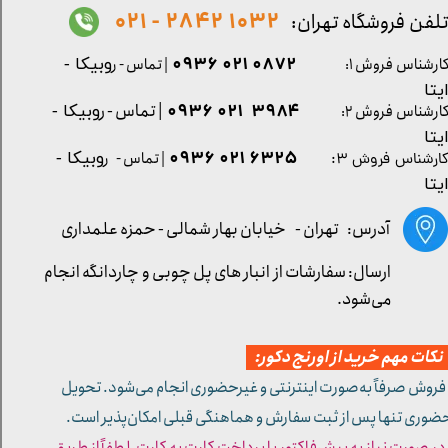
1032 2842 - 021
لفن فروشگاه تهران:
0872 021 0936
ارشناس فروش ۱:
| تماس - ر
وبیکا -
یتا
| تماس - ر
۳۹۸۴ ۰۲۱ ۰۹۳۶
ارشناس فروش ۲:
وبیکا -
یتا
۶۳۲۵ ۰۲۱ ۰۹۳۶
| تماس - ر
وبیکا -
ارشناس فروش ۳:
یتا
آدرس: تهران -
خیابان بهار شمالی - حمزه علمداری
ارسال: سفارشات از انبار های پل چوبی و چاردانگه انجام
می‌شود.
کات مهم خرید از اورنج دکور:
 فروش صرفاً به‌صورت اینترنتی و غیرحضوری انجام می‌شود. تحویل
ضوری تنها پس از ثبت سفارش و هماهنگی قبلی امکان‌پذیر است.
 در صورت نیاز به پیش‌فاکتور یا پرداخت کارت به کارت، لطفاً از طریق