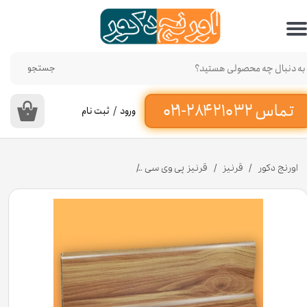
حساب کاربری من
تغییر گذر واژه
جستجو
سفارشات
ورود
/
ثبت نام
۰
خروج از حساب کاربری
اورنج دکور
قرنیز
قرنیز پی وی سی
قرنیز پی وی سی 9 سانت طرح چوب قهوه ای روشن به طول 3 متر کد 930 [انبار تهران]