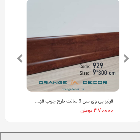
قرنیز پی وی سی 9 سانتی متری طرح چوب سفید به طول 3 متر کد 954 [انبار تهران]
قرنیز پی وی سی 9 سانت طرح چوب قهوه ای به طول 3 متر کد 929 [انبار تهران]
۳۷۰,۰۰۰ تومان